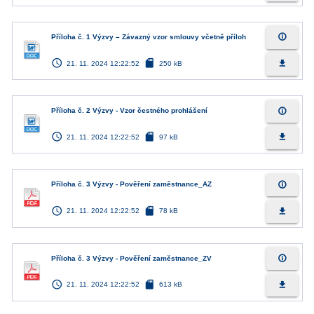
info_outline
Příloha č. 1 Výzvy – Závazný vzor smlouvy včetně příloh
access_time
sd_card
file_download
21. 11. 2024 12:22:52
250 kB
info_outline
Příloha č. 2 Výzvy - Vzor čestného prohlášení
access_time
sd_card
file_download
21. 11. 2024 12:22:52
97 kB
info_outline
Příloha č. 3 Výzvy - Pověření zaměstnance_AZ
access_time
sd_card
file_download
21. 11. 2024 12:22:52
78 kB
info_outline
Příloha č. 3 Výzvy - Pověření zaměstnance_ZV
access_time
sd_card
file_download
21. 11. 2024 12:22:52
613 kB