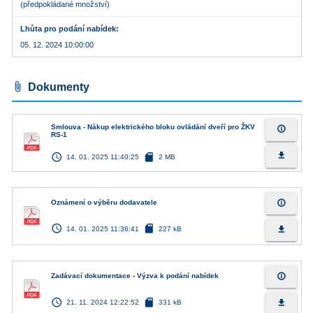
(předpokládané množství)
Lhůta pro podání nabídek
05. 12. 2024 10:00:00
attach_file
Dokumenty
Smlouva - Nákup elektrického bloku ovládání dveří pro ŽKV
info_outline
RS-1
access_time
sd_card
file_download
14. 01. 2025 11:40:25
2 MB
info_outline
Oznámení o výběru dodavatele
access_time
sd_card
file_download
14. 01. 2025 11:36:41
227 kB
info_outline
Zadávací dokumentace - Výzva k podání nabídek
access_time
sd_card
file_download
21. 11. 2024 12:22:52
331 kB