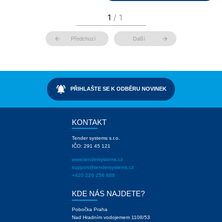
arrow_back
arrow_forward
Předchozí
Další
notifications_active
PŘIHLAŠTE SE K ODBĚRU NOVINEK
KONTAKT
Tender systems s.r.o.
IČO: 291 45 121
www.tendersystems.cz
support@tendersystems.cz
+420 226 258 888
KDE NÁS NAJDETE?
Pobočka Praha
Nad Hradním vodojemem 1108/53