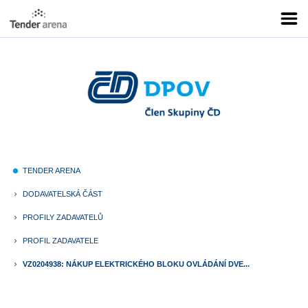
TENDER ARENA
fiber_manual_record
DODAVATELSKÁ ČÁST
keyboard_arrow_right
PROFILY ZADAVATELŮ
keyboard_arrow_right
PROFIL ZADAVATELE
keyboard_arrow_right
VZ0204938: NÁKUP ELEKTRICKÉHO BLOKU OVLÁDÁNÍ DVE...
keyboard_arrow_right