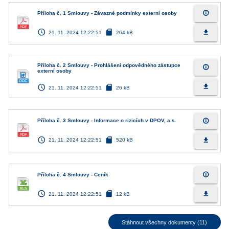
info_outline
Příloha č. 1 Smlouvy - Závazné podmínky externí osoby
access_time
sd_card
file_download
21. 11. 2024 12:22:51
264 kB
Příloha č. 2 Smlouvy - Prohlášení odpovědného zástupce
info_outline
externí osoby
access_time
sd_card
file_download
21. 11. 2024 12:22:51
26 kB
info_outline
Příloha č. 3 Smlouvy - Informace o rizicích v DPOV, a.s.
access_time
sd_card
file_download
21. 11. 2024 12:22:51
520 kB
info_outline
Příloha č. 4 Smlouvy - Ceník
access_time
sd_card
file_download
21. 11. 2024 12:22:51
12 kB
Stáhnout všechny dokumenty (11)