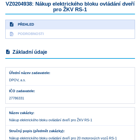
VZ0204938: Nákup elektrického bloku ovládání dveří
pro ŽKV RS-1
description
PŘEHLED
find_in_page
PODROBNOSTI
description
Základní údaje
Úřední název zadavatele
DPOV, a.s.
IČO zadavatele
27786331
Název zakázky
Nákup elektrického bloku ovládání dveří pro ŽKV RS-1
Stručný popis (předmět zakázky)
Nákup elektrického bloku ovládání dveří pro 20 motorových vozů RS-1