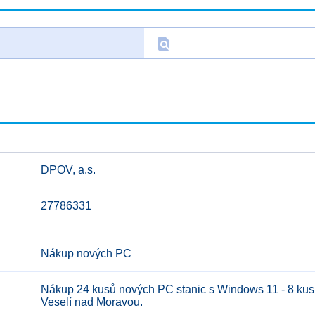
find_in_page
D
DPOV, a.s.
27786331
Nákup nových PC
Nákup 24 kusů nových PC stanic s Windows 11 - 8 kus
Veselí nad Moravou.