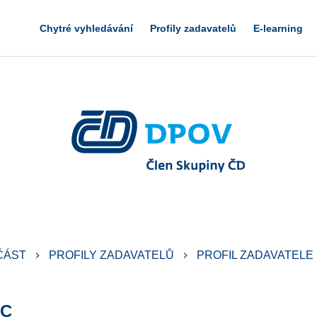
Chytré vyhledávání
Profily zadavatelů
E-learning
ČÁST
PROFILY ZADAVATELŮ
PROFIL ZADAVATELE
keyboard_arrow_right
keyboard_arrow_right
PC