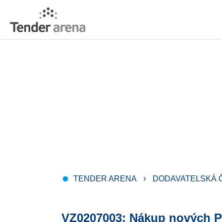
TENDER ARENA
DODAVATELSKÁ 
fiber_manual_record
keyboard_arrow_right
VZ0207003: Nákup nových 