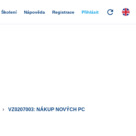
refresh
Školení
Nápověda
Registrace
Přihlásit
VZ0207003: NÁKUP NOVÝCH PC
keyboard_arrow_right