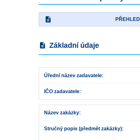
description
PŘEHLE
Základní údaje
description
Úřední název zadavatele
IČO zadavatele
Název zakázky
Stručný popis (předmět zakázky)