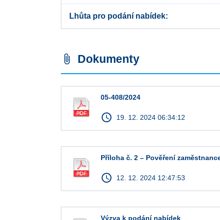
Lhůta pro podání nabídek
Dokumenty
attach_file
05-408/2024
access_time
19. 12. 2024 06:34:12
Příloha č. 2 – Pověření zaměstnanc
access_time
12. 12. 2024 12:47:53
Výzva k podání nabídek