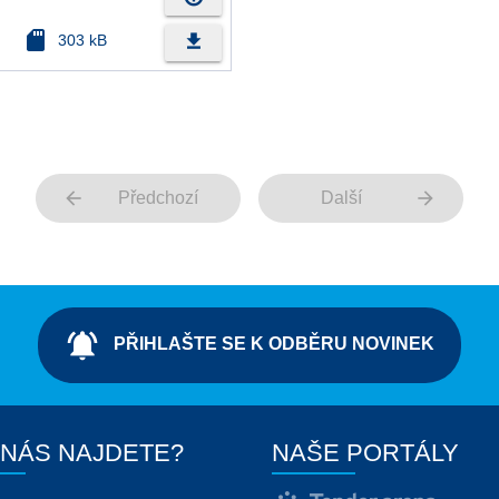
sd_card
file_download
303 kB
arrow_back
arrow_forward
Předchozí
Další
notifications_active
PŘIHLAŠTE SE K ODBĚRU NOVINEK
 NÁS NAJDETE?
NAŠE PORTÁLY