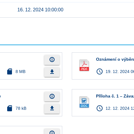
16. 12. 2024 10:00:00
info_outline
Oznámení o výběr
sd_card
access_time
file_download
8 MB
19. 12. 2024 0
info_outline
e
Příloha č. 1 – Záv
sd_card
access_time
file_download
78 kB
12. 12. 2024 1
info_outline