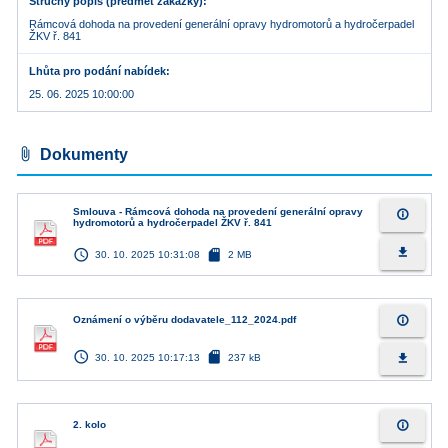
Stručný popis (předmět zakázky)
Rámcová dohoda na provedení generální opravy hydromotorů a hydročerpadel
ŽKV ř. 841
Lhůta pro podání nabídek
25. 06. 2025 10:00:00
attach_file
Dokumenty
Smlouva - Rámcová dohoda na provedení generální opravy
info_outline
hydromotorů a hydročerpadel ŽKV ř. 841
access_time
sd_card
file_download
30. 10. 2025 10:31:08
2 MB
info_outline
Oznámení o výběru dodavatele_112_2024.pdf
access_time
sd_card
file_download
30. 10. 2025 10:17:13
237 kB
info_outline
2. kolo