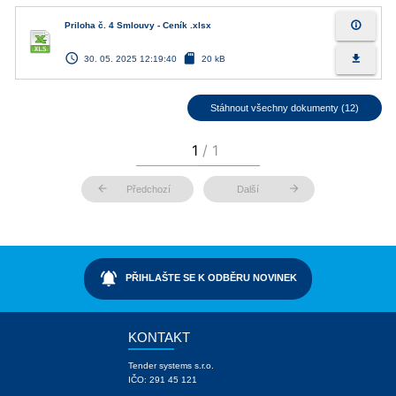
info_outline
Priloha č. 4 Smlouvy - Ceník .xlsx
access_time
sd_card
file_download
30. 05. 2025 12:19:40
20 kB
Stáhnout všechny dokumenty (12)
arrow_back
arrow_forward
Předchozí
Další
notifications_active
PŘIHLAŠTE SE K ODBĚRU NOVINEK
KONTAKT
Tender systems s.r.o.
IČO: 291 45 121