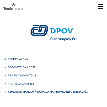
TENDER ARENA
fiber_manual_record
DODAVATELSKÁ ČÁST
keyboard_arrow_right
PROFILY ZADAVATELŮ
keyboard_arrow_right
PROFIL ZADAVATELE
keyboard_arrow_right
VZ0220366: RÁMCOVÁ DOHODA NA PROVEDENÍ GENERÁLNÍ...
keyboard_arrow_right