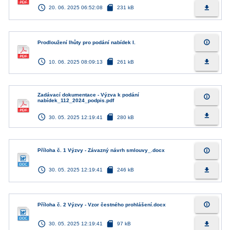
access_time
sd_card
file_download
20. 06. 2025 06:52:08
231 kB
info_outline
Prodloužení lhůty pro podání nabídek I.
access_time
sd_card
file_download
10. 06. 2025 08:09:13
261 kB
Zadávací dokumentace - Výzva k podání
info_outline
nabídek_112_2024_podpis.pdf
access_time
sd_card
file_download
30. 05. 2025 12:19:41
280 kB
info_outline
Příloha č. 1 Výzvy - Závazný návrh smlouvy_.docx
access_time
sd_card
file_download
30. 05. 2025 12:19:41
246 kB
info_outline
Příloha č. 2 Výzvy - Vzor čestného prohlášení.docx
access_time
sd_card
file_download
30. 05. 2025 12:19:41
97 kB