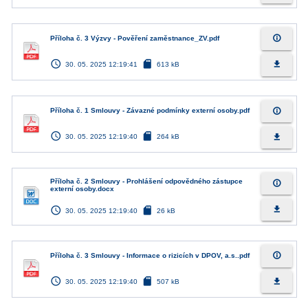
info_outline
Příloha č. 3 Výzvy - Pověření zaměstnance_ZV.pdf
access_time
sd_card
file_download
30. 05. 2025 12:19:41
613 kB
info_outline
Příloha č. 1 Smlouvy - Závazné podmínky externí osoby.pdf
access_time
sd_card
file_download
30. 05. 2025 12:19:40
264 kB
Příloha č. 2 Smlouvy - Prohlášení odpovědného zástupce
info_outline
externí osoby.docx
access_time
sd_card
file_download
30. 05. 2025 12:19:40
26 kB
info_outline
Příloha č. 3 Smlouvy - Informace o rizicích v DPOV, a.s..pdf
access_time
sd_card
file_download
30. 05. 2025 12:19:40
507 kB