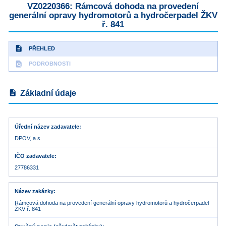
VZ0220366: Rámcová dohoda na provedení
generální opravy hydromotorů a hydročerpadel ŽKV
ř. 841
description
PŘEHLED
find_in_page
PODROBNOSTI
description
Základní údaje
Úřední název zadavatele
DPOV, a.s.
IČO zadavatele
27786331
Název zakázky
Rámcová dohoda na provedení generální opravy hydromotorů a hydročerpadel
ŽKV ř. 841