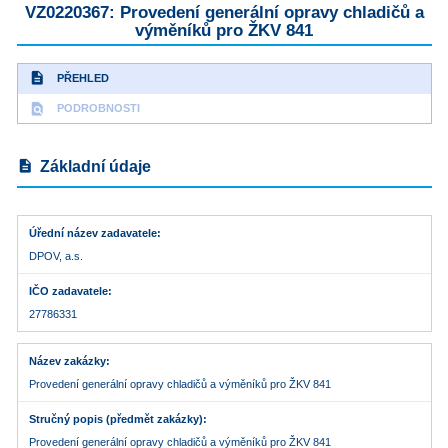
VZ0220367: Provedení generální opravy chladičů a
výměníků pro ŽKV 841
description
PŘEHLED
find_in_page
PODROBNOSTI
description
Základní údaje
Úřední název zadavatele
DPOV, a.s.
IČO zadavatele
27786331
Název zakázky
Provedení generální opravy chladičů a výměníků pro ŽKV 841
Stručný popis (předmět zakázky)
Provedení generální opravy chladičů a výměníků pro ŽKV 841