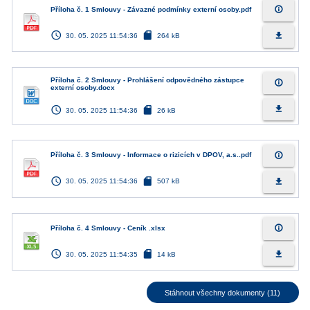
info_outline
Příloha č. 1 Smlouvy - Závazné podmínky externí osoby.pdf
access_time
sd_card
file_download
30. 05. 2025 11:54:36
264 kB
Příloha č. 2 Smlouvy - Prohlášení odpovědného zástupce
info_outline
externí osoby.docx
access_time
sd_card
file_download
30. 05. 2025 11:54:36
26 kB
info_outline
Příloha č. 3 Smlouvy - Informace o rizicích v DPOV, a.s..pdf
access_time
sd_card
file_download
30. 05. 2025 11:54:36
507 kB
info_outline
Příloha č. 4 Smlouvy - Ceník .xlsx
access_time
sd_card
file_download
30. 05. 2025 11:54:35
14 kB
Stáhnout všechny dokumenty (11)