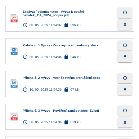
Zadávací dokumentace - Výzva k podání
info_outline
nabídek_111_2024_podpis.pdf
access_time
sd_card
file_download
30. 05. 2025 11:54:37
295 kB
info_outline
Příloha č. 1 Výzvy - Závazný návrh smlouvy .docx
access_time
sd_card
file_download
30. 05. 2025 11:54:36
246 kB
info_outline
Příloha č. 2 Výzvy - Vzor čestného prohlášení.docx
access_time
sd_card
file_download
30. 05. 2025 11:54:36
97 kB
info_outline
Příloha č. 3 Výzvy - Pověření zaměstnance_ZV.pdf
access_time
sd_card
file_download
30. 05. 2025 11:54:36
613 kB