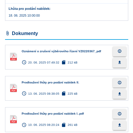
Lhůta pro podání nabídek
18. 06. 2025 10:00:00
attach_file
Dokumenty
info_outline
Oznámení o zrušení výběrového řízení VZ0220367_pdf
access_time
sd_card
file_download
20. 06. 2025 07:49:32
212 kB
info_outline
Prodloužení lhůty pro podání nabídek II.
access_time
sd_card
file_download
13. 06. 2025 08:38:05
225 kB
info_outline
Prodloužení lhůty pro podání nabídek I..pdf
access_time
sd_card
file_download
10. 06. 2025 08:20:24
261 kB