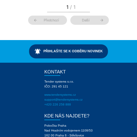
arrow_back
arrow_forward
Předchozí
Další
notifications_active
PŘIHLAŠTE SE K ODBĚRU NOVINEK
KONTAKT
Tender systems s.r.o.
IČO: 291 45 121
www.tendersystems.cz
support@tendersystems.cz
+420 226 258 888
KDE NÁS NAJDETE?
Pobočka Praha
Nad Hradním vodojemem 1108/53
162 00 Praha 6 - Střešovice