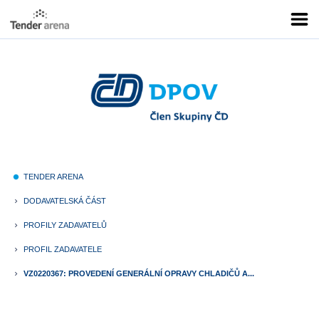
TENDER ARENA
fiber_manual_record
DODAVATELSKÁ ČÁST
keyboard_arrow_right
PROFILY ZADAVATELŮ
keyboard_arrow_right
PROFIL ZADAVATELE
keyboard_arrow_right
VZ0220367: PROVEDENÍ GENERÁLNÍ OPRAVY CHLADIČŮ A...
keyboard_arrow_right