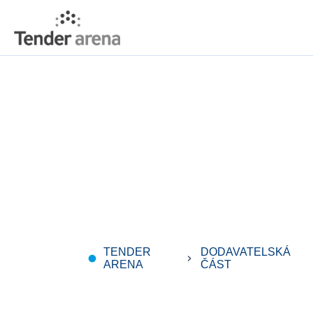
TENDER
DODAVATELSKÁ
fiber_manual_record
keyboard_arrow_right
keybo
ARENA
ČÁST