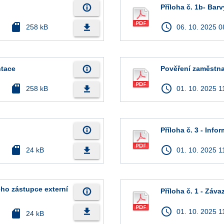
info_outline
Příloha č. 1b- Barv
sd_card
access_time
file_download
258 kB
06. 10. 2025 0
info_outline
ntace
Pověření zaměstn
sd_card
access_time
file_download
258 kB
01. 10. 2025 1
info_outline
Příloha č. 3 - Info
sd_card
access_time
file_download
24 kB
01. 10. 2025 1
ého zástupce externí
info_outline
Příloha č. 1 - Zá
access_time
file_download
sd_card
01. 10. 2025 1
24 kB