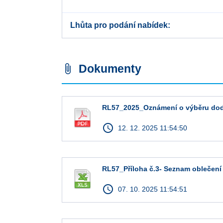
Lhůta pro podání nabídek
Dokumenty
attach_file
RL57_2025_Oznámení o výběru dod
access_time
12. 12. 2025 11:54:50
RL57_Příloha č.3- Seznam oblečení
access_time
07. 10. 2025 11:54:51