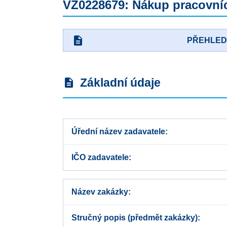
VZ0228679: Nákup pracovní
description
PŘEHLE
Základní údaje
description
Úřední název zadavatele
IČO zadavatele
Název zakázky
Stručný popis (předmět zakázky)