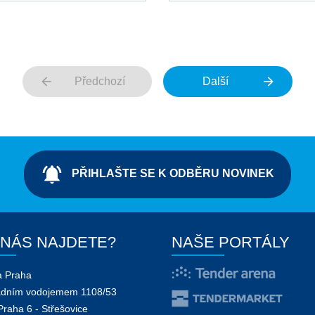
arrow_back
arrow_forward
Předchozí
Další
notifications_active
PŘIHLAŠTE SE K ODBĚRU NOVINEK
 NÁS NAJDETE?
NAŠE PORTÁLY
a Praha
adním vodojemem 1108/53
Praha 6 - Střešovice