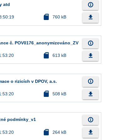
info_outline
y atd
sd_card
file_download
8:50:19
760 kB
info_outline
ance č. POV0176_anonymizováno_ZV
sd_card
file_download
1:53:20
613 kB
info_outline
rmace o rizicích v DPOV, a.s.
sd_card
file_download
1:53:20
508 kB
info_outline
vazné podmínky_v1
sd_card
file_download
1:53:20
264 kB