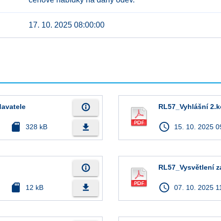
17. 10. 2025 08:00:00
info_outline
avatele
RL57_Vyhlášní 2.k
sd_card
access_time
file_download
328 kB
15. 10. 2025 0
info_outline
RL57_Vysvětlení 
sd_card
access_time
file_download
12 kB
07. 10. 2025 1