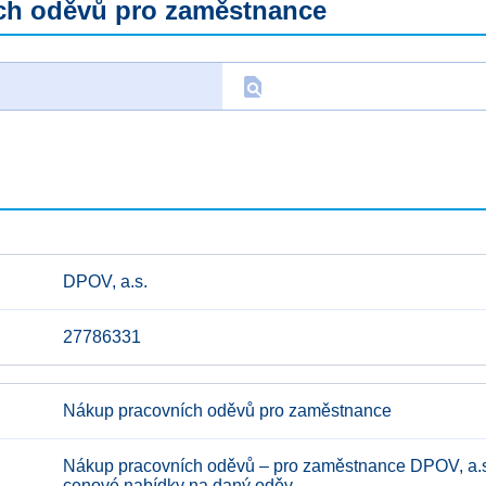
ch oděvů pro zaměstnance
find_in_page
D
DPOV, a.s.
27786331
Nákup pracovních oděvů pro zaměstnance
Nákup pracovních oděvů – pro zaměstnance DPOV, a.s. 
cenové nabídky na daný oděv.