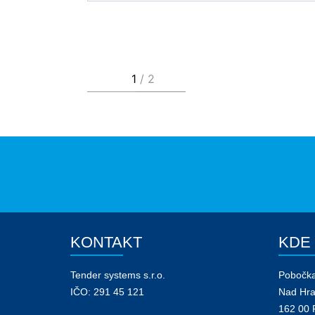
KONTAKT
KDE
Tender systems s.r.o.
Pobočk
IČO: 291 45 121
Nad Hr
162 00 