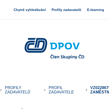
Chytré vyhledávání
Profily zadavatelů
E-learning
PROFILY
PROFIL
VZ02286
ard_arrow_right
keyboard_arrow_right
keyboard_arrow_right
ZADAVATELŮ
ZADAVATELE
ZAMĚSTN