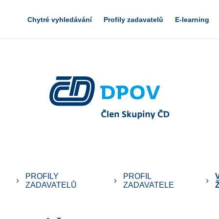
Chytré vyhledávání
Profily zadavatelů
E-learning
PROFILY
PROFIL
keyboard_arrow_right
keyboard_arrow_right
keyboard_arrow_right
ZADAVATELŮ
ZADAVATELE