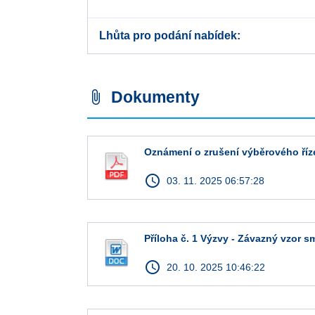
Lhůta pro podání nabídek
Dokumenty
attach_file
Oznámení o zrušení výběrového říz
access_time
03. 11. 2025 06:57:28
Příloha č. 1 Výzvy - Závazný vzor 
access_time
20. 10. 2025 10:46:22