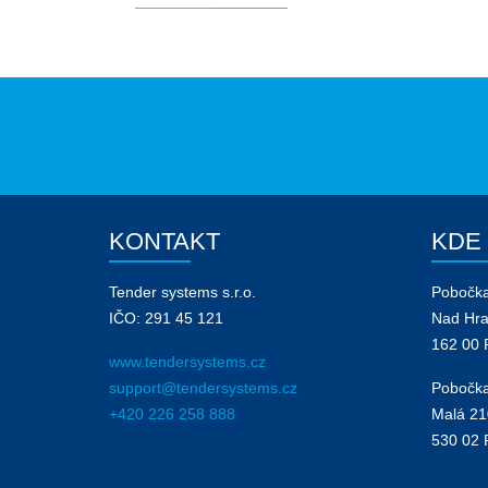
KONTAKT
KDE
Tender systems s.r.o.
Pobočk
IČO: 291 45 121
Nad Hr
162 00 
www.tendersystems.cz
support@tendersystems.cz
Pobočka
+420 226 258 888
Malá 21
530 02 