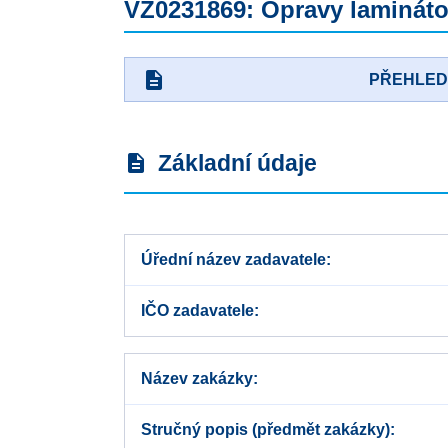
VZ0231869: Opravy lamináto
description
PŘEHLE
Základní údaje
description
Úřední název zadavatele
IČO zadavatele
Název zakázky
Stručný popis (předmět zakázky)