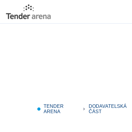
TENDER
DODAVATELSKÁ
fiber_manual_record
keyboard_arrow_right
ARENA
ČÁST