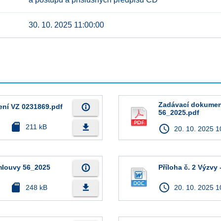
30. 10. 2025 11:00:00
Zadávací dokument
info_outline
ení VZ 0231869.pdf
56_2025.pdf
sd_card
file_download
211 kB
access_time
20. 10. 2025 1
info_outline
smlouvy 56_2025
Příloha č. 2 Výzvy
sd_card
access_time
file_download
248 kB
20. 10. 2025 1