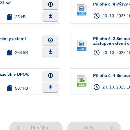
223 od
info_outline
Příloha č. 4 Výzvy
access_time
file_download
sd_card
20. 10. 2025 1
25 kB
mínky externí
Příloha č. 2 Smlo
info_outline
zástupce externí 
file_download
sd_card
access_time
264 kB
20. 10. 2025 1
izicích v DPOV,
info_outline
Příloha č. 4 Smlou
access_time
file_download
sd_card
20. 10. 2025 1
507 kB
arrow_back
arrow_forward
Předchozí
Další