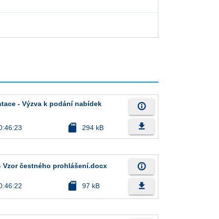
ace - Výzva k podání nabídek
info_outline
file_download
sd_card
0:46:23
294 kB
info_outline
 - Vzor čestného prohlášení.docx
sd_card
file_download
0:46:22
97 kB