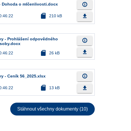
info_outline
 - Dohoda o mlčenlivosti.docx
sd_card
file_download
0:46:22
210 kB
uvy - Prohlášení odpovědného
info_outline
osoby.docx
file_download
sd_card
0:46:22
26 kB
info_outline
vy - Ceník 56_2025.xlsx
sd_card
file_download
0:46:22
13 kB
Stáhnout všechny dokumenty (10)