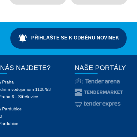
notifications_active
PŘIHLAŠTE SE K ODBĚRU NOVINEK
 NÁS NAJDETE?
NAŠE PORTÁLY
a Praha
adním vodojemem 1108/53
Praha 6 - Střešovice
 Pardubice
0
Pardubice