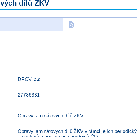
vých dílů ŽKV
find_in_page
D
DPOV, a.s.
27786331
Opravy laminátových dílů ŽKV
Opravy laminátových dílů ŽKV v rámci jejich periodic
a postupů a příslušných předpisů ČD