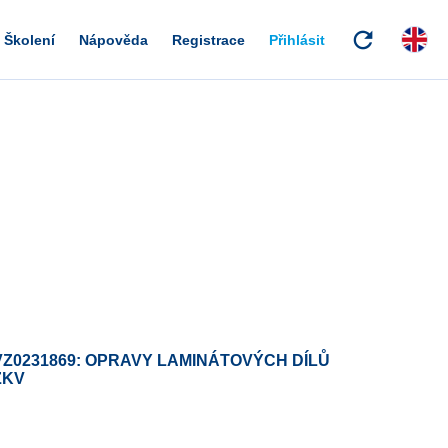
refresh
Školení
Nápověda
Registrace
Přihlásit
VZ0231869: OPRAVY LAMINÁTOVÝCH DÍLŮ
ŽKV