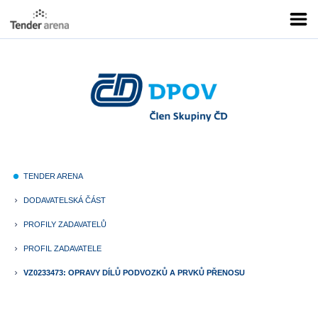
TENDER ARENA
fiber_manual_record
DODAVATELSKÁ ČÁST
keyboard_arrow_right
PROFILY ZADAVATELŮ
keyboard_arrow_right
PROFIL ZADAVATELE
keyboard_arrow_right
VZ0233473: OPRAVY DÍLŮ PODVOZKŮ A PRVKŮ PŘENOSU
keyboard_arrow_right