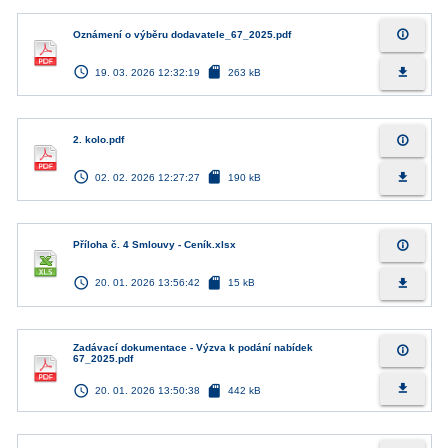
info_outline
Oznámení o výběru dodavatele_67_2025.pdf
access_time
sd_card
file_download
19. 03. 2026 12:32:19
263 kB
info_outline
2. kolo.pdf
access_time
sd_card
file_download
02. 02. 2026 12:27:27
190 kB
info_outline
Příloha č. 4 Smlouvy - Ceník.xlsx
access_time
sd_card
file_download
20. 01. 2026 13:56:42
15 kB
Zadávací dokumentace - Výzva k podání nabídek
info_outline
67_2025.pdf
access_time
sd_card
file_download
20. 01. 2026 13:50:38
442 kB