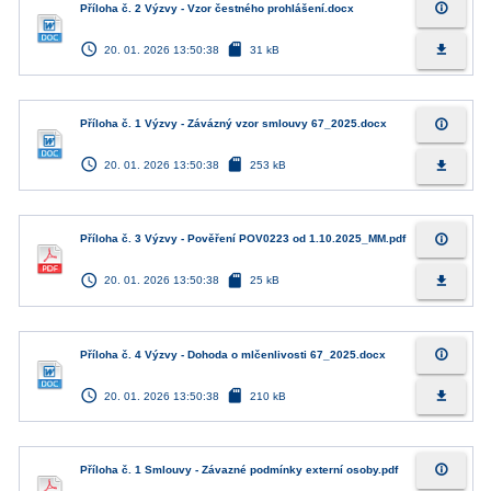
info_outline
Příloha č. 2 Výzvy - Vzor čestného prohlášení.docx
access_time
sd_card
file_download
20. 01. 2026 13:50:38
31 kB
info_outline
Příloha č. 1 Výzvy - Závázný vzor smlouvy 67_2025.docx
access_time
sd_card
file_download
20. 01. 2026 13:50:38
253 kB
info_outline
Příloha č. 3 Výzvy - Pověření POV0223 od 1.10.2025_MM.pdf
access_time
sd_card
file_download
20. 01. 2026 13:50:38
25 kB
info_outline
Příloha č. 4 Výzvy - Dohoda o mlčenlivosti 67_2025.docx
access_time
sd_card
file_download
20. 01. 2026 13:50:38
210 kB
info_outline
Příloha č. 1 Smlouvy - Závazné podmínky externí osoby.pdf