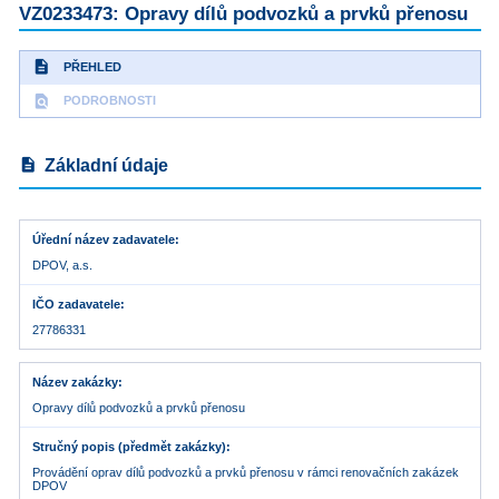
VZ0233473: Opravy dílů podvozků a prvků přenosu
description
PŘEHLED
find_in_page
PODROBNOSTI
description
Základní údaje
Úřední název zadavatele
DPOV, a.s.
IČO zadavatele
27786331
Název zakázky
Opravy dílů podvozků a prvků přenosu
Stručný popis (předmět zakázky)
Provádění oprav dílů podvozků a prvků přenosu v rámci renovačních zakázek
DPOV