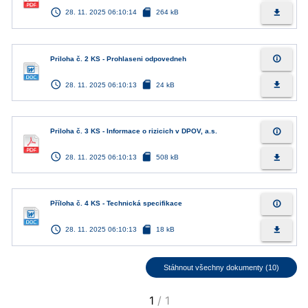
access_time
sd_card
file_download
28. 11. 2025 06:10:14
264 kB
info_outline
Priloha č. 2 KS - Prohlaseni odpovedneh
access_time
sd_card
file_download
28. 11. 2025 06:10:13
24 kB
info_outline
Priloha č. 3 KS - Informace o rizicich v DPOV, a.s.
access_time
sd_card
file_download
28. 11. 2025 06:10:13
508 kB
info_outline
Příloha č. 4 KS - Technická specifikace
access_time
sd_card
file_download
28. 11. 2025 06:10:13
18 kB
Stáhnout všechny dokumenty (10)