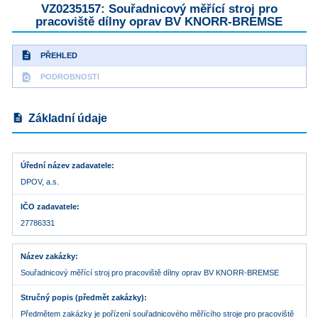
VZ0235157: Souřadnicový měřící stroj pro
pracoviště dílny oprav BV KNORR-BREMSE
description
PŘEHLED
find_in_page
PODROBNOSTI
description
Základní údaje
Úřední název zadavatele
DPOV, a.s.
IČO zadavatele
27786331
Název zakázky
Souřadnicový měřící stroj pro pracoviště dílny oprav BV KNORR-BREMSE
Stručný popis (předmět zakázky)
Předmětem zakázky je pořízení souřadnicového měřícího stroje pro pracoviště