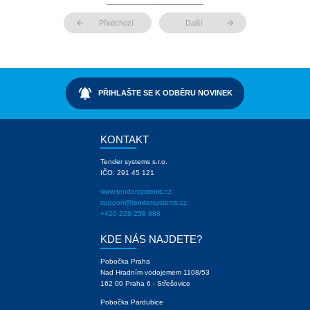
arrow_back
arrow_forward
Předchozí
Další
notifications_active
PŘIHLAŠTE SE K ODBĚRU NOVINEK
KONTAKT
Tender systems s.r.o.
IČO: 291 45 121
www.tendersystems.cz
support@tendersystems.cz
+420 226 258 888
KDE NÁS NAJDETE?
Pobočka Praha
Nad Hradním vodojemem 1108/53
162 00 Praha 6 - Střešovice
Pobočka Pardubice