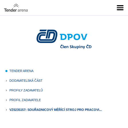
TENDER ARENA
fiber_manual_record
DODAVATELSKÁ ČÁST
keyboard_arrow_right
PROFILY ZADAVATELŮ
keyboard_arrow_right
PROFIL ZADAVATELE
keyboard_arrow_right
VZ0235157: SOUŘADNICOVÝ MĚŘÍCÍ STROJ PRO PRACOVI...
keyboard_arrow_right