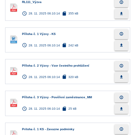
info_outline
RL111_Výzva
access_time
sd_card
file_download
28. 11. 2025 06:10:14
355 kB
info_outline
Příloha č. 1 Výzvy - KS
access_time
sd_card
file_download
28. 11. 2025 06:10:14
242 kB
info_outline
Příloha č. 2 Výzvy - Vzor čestného prohlášení
access_time
sd_card
file_download
28. 11. 2025 06:10:14
320 kB
info_outline
Příloha č. 3 Výzvy - Pověření zaměstnance_MM
access_time
sd_card
file_download
28. 11. 2025 06:10:14
25 kB
info_outline
Priloha č. 1 KS - Zavazne podminky