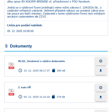
dílny oprav BV KNORR-BREMSE vč. příslušenství v PSO Nymburk.
Jedná se o výběrové řízení probíhající mimo režim zákona č. 134/2016 Sb., o
zadávání veřejných zakázek. Veškeré případné odkazy na uvedený zákon jsou
tak pouze pro lepší orientaci. Zadavatel v tomto výběrovém řízení není veřejným
ani jiným zadavatelem dle ZZVZ.
Lhůta pro podání nabídek
05. 12. 2025 10:00:00
attach_file
Dokumenty
info_outline
RL111_Oznámení o výběru dodavatele
access_time
sd_card
file_download
15. 12. 2025 08:17:37
280 kB
info_outline
2. kolo VŘ
access_time
sd_card
file_download
04. 12. 2025 11:10:18
279 kB