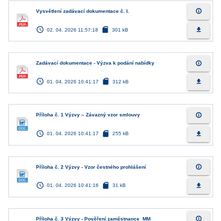
info_outline
Vysvětlení zadávací dokumentace č. I.
access_time
sd_card
file_download
02. 04. 2026 11:57:18
301 kB
info_outline
Zadávací dokumentace - Výzva k podání nabídky
access_time
sd_card
file_download
01. 04. 2026 10:41:17
312 kB
info_outline
Příloha č. 1 Výzvy – Závazný vzor smlouvy
access_time
sd_card
file_download
01. 04. 2026 10:41:17
255 kB
info_outline
Příloha č. 2 Výzvy - Vzor čestného prohlášení
access_time
sd_card
file_download
01. 04. 2026 10:41:16
31 kB
info_outline
Příloha č. 3 Výzvy - Pověření zaměstnance_MM