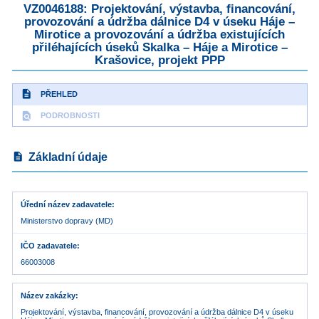
VZ0046188: Projektování, výstavba, financování,
provozování a údržba dálnice D4 v úseku Háje –
Mirotice a provozování a údržba existujících
přiléhajících úseků Skalka – Háje a Mirotice –
Krašovice, projekt PPP
description
PŘEHLED
find_in_page
PODROBNOSTI
description
Základní údaje
Úřední název zadavatele
Ministerstvo dopravy (MD)
IČO zadavatele
66003008
Název zakázky
Projektování, výstavba, financování, provozování a údržba dálnice D4 v úseku