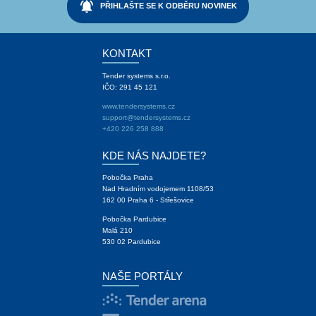
notifications_active
PŘIHLAŠTE SE K ODBĚRU NOVINEK
KONTAKT
Tender systems s.r.o.
IČO: 291 45 121
www.tendersystems.cz
support@tendersystems.cz
+420 226 258 888
KDE NÁS NAJDETE?
Pobočka Praha
Nad Hradním vodojemem 1108/53
162 00 Praha 6 - Střešovice
Pobočka Pardubice
Malá 210
530 02 Pardubice
NAŠE PORTÁLY