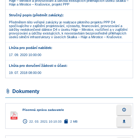
Háje – Mirotice a provozování a údržba existujících přiléhajících úseků Skalka –
Háje a Mirotice – Krašovice, projekt PPP
Stručný popis (předmět zakázky)
Předmětem této veřejné zakázky je realizace pilotního projektu PPP D4
spočívajícího v zajištění projektování, výstavby, financování, provozování a
údržby nedokončené dálnice D4 v úseku Háje – Mirotice, rozšíření a v zajištění
provozování a údržby existujících, k novostavbám bezprostředně přiléhajících
Lhůta pro podání nabídek
17. 09. 2020 10:00:00
Lhůta pro doručení žádosti o účast
19. 07. 2018 08:00:00
attach_file
Dokumenty
info_outline
Písemná zpráva zadavatele
access_time
sd_card
file_download
22. 03. 2021 10:10:33
2 MB