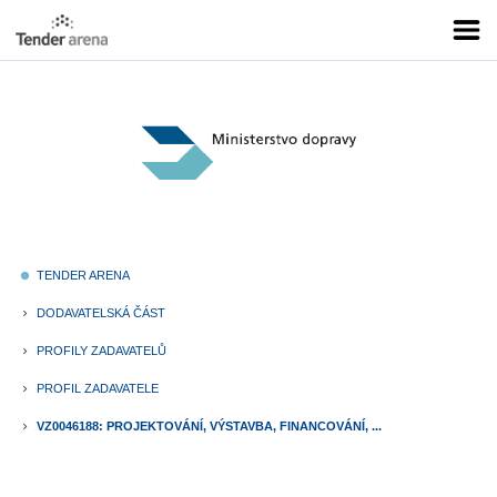
TENDER ARENA
fiber_manual_record
DODAVATELSKÁ ČÁST
keyboard_arrow_right
PROFILY ZADAVATELŮ
keyboard_arrow_right
PROFIL ZADAVATELE
keyboard_arrow_right
VZ0046188: PROJEKTOVÁNÍ, VÝSTAVBA, FINANCOVÁNÍ, ...
keyboard_arrow_right