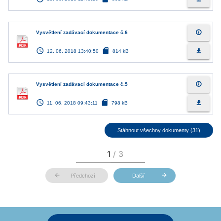
info_outline
Vysvětlení zadávací dokumentace č.6
access_time
sd_card
file_download
12. 06. 2018 13:40:50
814 kB
info_outline
Vysvětlení zadávací dokumentace č.5
access_time
sd_card
file_download
11. 06. 2018 09:43:11
798 kB
Stáhnout všechny dokumenty (31)
arrow_back
arrow_forward
Předchozí
Další