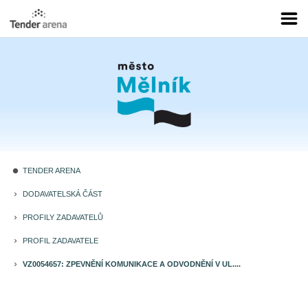
TENDER ARENA
fiber_manual_record
DODAVATELSKÁ ČÁST
keyboard_arrow_right
PROFILY ZADAVATELŮ
keyboard_arrow_right
PROFIL ZADAVATELE
keyboard_arrow_right
VZ0054657: ZPEVNĚNÍ KOMUNIKACE A ODVODNĚNÍ V UL....
keyboard_arrow_right