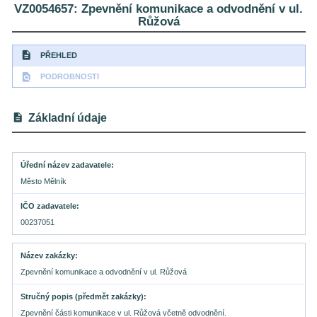
VZ0054657: Zpevnění komunikace a odvodnění v ul.
Růžová
description
PŘEHLED
find_in_page
PODROBNOSTI
description
Základní údaje
Úřední název zadavatele
Město Mělník
IČO zadavatele
00237051
Název zakázky
Zpevnění komunikace a odvodnění v ul. Růžová
Stručný popis (předmět zakázky)
Zpevnění části komunikace v ul. Růžová včetně odvodnění.