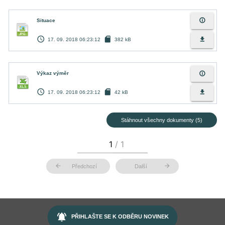
info_outline
Situace
access_time
sd_card
file_download
17. 09. 2018 06:23:12
382 kB
info_outline
Výkaz výměr
access_time
sd_card
file_download
17. 09. 2018 06:23:12
42 kB
Stáhnout všechny dokumenty (5)
arrow_back
arrow_forward
Předchozí
Další
notifications_active
PŘIHLAŠTE SE K ODBĚRU NOVINEK