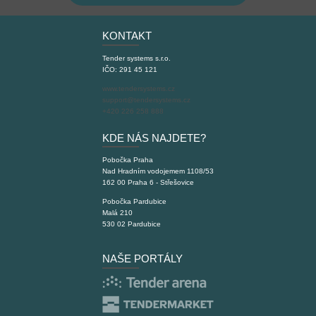
KONTAKT
Tender systems s.r.o.
IČO: 291 45 121
www.tendersystems.cz
support@tendersystems.cz
+420 226 258 888
KDE NÁS NAJDETE?
Pobočka Praha
Nad Hradním vodojemem 1108/53
162 00 Praha 6 - Střešovice
Pobočka Pardubice
Malá 210
530 02 Pardubice
NAŠE PORTÁLY