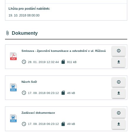
Lhůta pro podání nabídek
19. 10. 2018 08:00:00
attach_file
Dokumenty
info_outline
Smlouva - Zpevnění komunikace a odvodnění v ul. Růžová
access_time
sd_card
file_download
28. 01. 2019 12:32:44
811 kB
info_outline
Návrh SoD
access_time
sd_card
file_download
17. 09. 2018 06:23:12
46 kB
info_outline
Zadávací dokumentace
access_time
sd_card
file_download
17. 09. 2018 06:23:12
49 kB