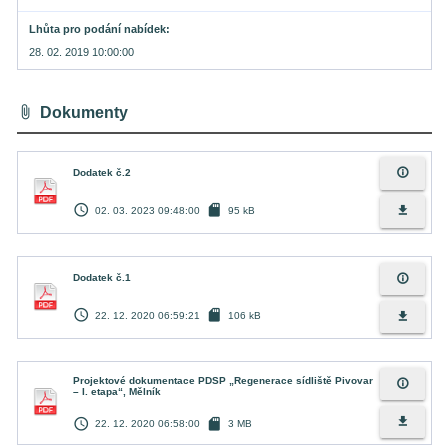
Lhůta pro podání nabídek
28. 02. 2019 10:00:00
attach_file
Dokumenty
info_outline
Dodatek č.2
access_time
sd_card
file_download
02. 03. 2023 09:48:00
95 kB
info_outline
Dodatek č.1
access_time
sd_card
file_download
22. 12. 2020 06:59:21
106 kB
Projektové dokumentace PDSP „Regenerace sídliště Pivovar
info_outline
– I. etapa“, Mělník
access_time
sd_card
file_download
22. 12. 2020 06:58:00
3 MB