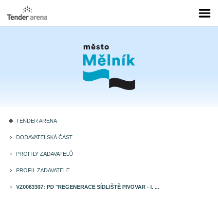
TENDER ARENA
fiber_manual_record
DODAVATELSKÁ ČÁST
keyboard_arrow_right
PROFILY ZADAVATELŮ
keyboard_arrow_right
PROFIL ZADAVATELE
keyboard_arrow_right
VZ0063307: PD "REGENERACE SÍDLIŠTĚ PIVOVAR - I. ...
keyboard_arrow_right