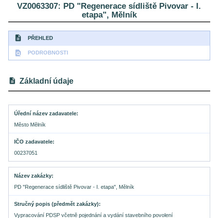
VZ0063307: PD "Regenerace sídliště Pivovar - I.
etapa", Mělník
description
PŘEHLED
find_in_page
PODROBNOSTI
description
Základní údaje
Úřední název zadavatele
Město Mělník
IČO zadavatele
00237051
Název zakázky
PD "Regenerace sídliště Pivovar - I. etapa", Mělník
Stručný popis (předmět zakázky)
Vypracování PDSP včetně pojednání a vydání stavebního povolení