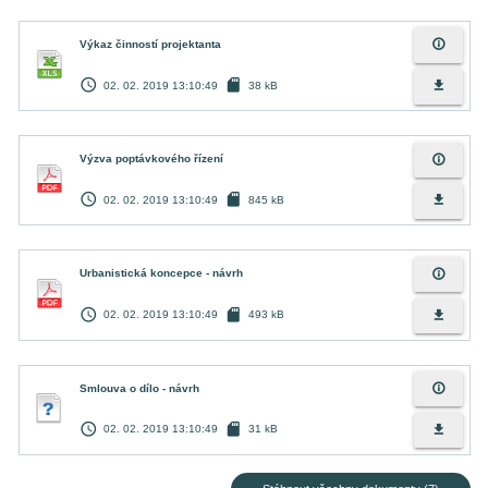
info_outline
Výkaz činností projektanta
access_time
sd_card
file_download
02. 02. 2019 13:10:49
38 kB
info_outline
Výzva poptávkového řízení
access_time
sd_card
file_download
02. 02. 2019 13:10:49
845 kB
info_outline
Urbanistická koncepce - návrh
access_time
sd_card
file_download
02. 02. 2019 13:10:49
493 kB
info_outline
Smlouva o dílo - návrh
access_time
sd_card
file_download
02. 02. 2019 13:10:49
31 kB