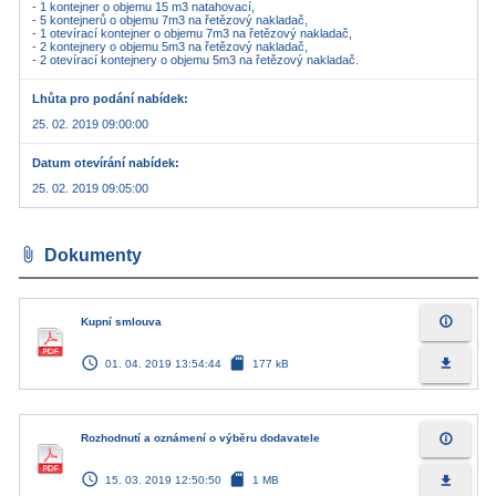
- 1 kontejner o objemu 15 m3 natahovací,
- 5 kontejnerů o objemu 7m3 na řetězový nakladač,
- 1 otevírací kontejner o objemu 7m3 na řetězový nakladač,
- 2 kontejnery o objemu 5m3 na řetězový nakladač,
Lhůta pro podání nabídek
25. 02. 2019 09:00:00
Datum otevírání nabídek
25. 02. 2019 09:05:00
attach_file
Dokumenty
info_outline
Kupní smlouva
access_time
sd_card
file_download
01. 04. 2019 13:54:44
177 kB
info_outline
Rozhodnutí a oznámení o výběru dodavatele
access_time
sd_card
file_download
15. 03. 2019 12:50:50
1 MB