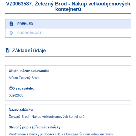
VZ0063587: Železný Brod - Nákup velkoobjemových
kontejnerů
description
PŘEHLED
find_in_page
PODROBNOSTI
description
Základní údaje
Úřední název zadavatele
Město Železný Brod
IČO zadavatele
00262633
Název zakázky
Železný Brod - Nákup velkoobjemových kontejnerů
Stručný popis (předmět zakázky)
Předmětem zakázky je dodávka 11 ks kontejnerů v následujícím dělení: