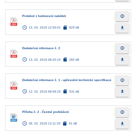
info_outline
Protokol z hodnocení nabídek
access_time
sd_card
file_download
15. 03. 2019 12:50:01
925 kB
info_outline
Dodatečná informace č. 2
access_time
sd_card
file_download
13. 02. 2019 08:20:15
282 kB
info_outline
Dodatečná informace č. 1 - upřesnění technické specifikace
access_time
sd_card
file_download
12. 02. 2019 08:09:25
531 kB
info_outline
Příloha č. 2 - Čestné prohlášení
access_time
sd_card
file_download
06. 02. 2019 13:11:33
61 kB