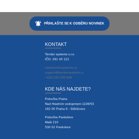
notifications_active
PŘIHLAŠTE SE K ODBĚRU NOVINEK
KONTAKT
Tender systems s.r.o.
IČO: 291 45 121
www.tendersystems.cz
support@tendersystems.cz
+420 226 258 888
KDE NÁS NAJDETE?
Pobočka Praha
Nad Hradním vodojemem 1108/53
162 00 Praha 6 - Střešovice
Pobočka Pardubice
Malá 210
530 02 Pardubice