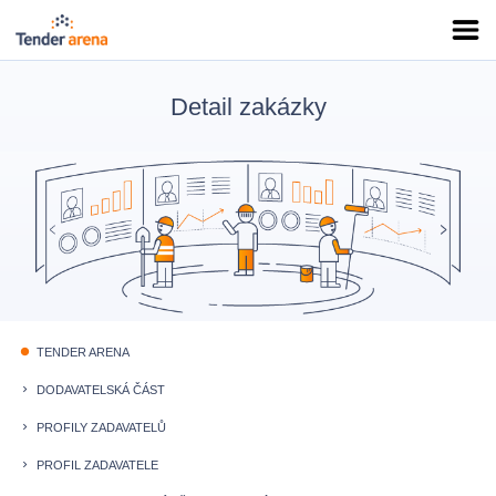
Detail zakázky
TENDER ARENA
fiber_manual_record
DODAVATELSKÁ ČÁST
keyboard_arrow_right
PROFILY ZADAVATELŮ
keyboard_arrow_right
PROFIL ZADAVATELE
keyboard_arrow_right