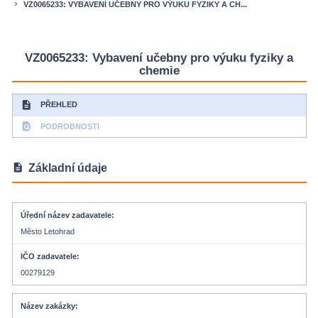
VZ0065233: VYBAVENÍ UČEBNY PRO VÝUKU FYZIKY A CH...
keyboard_arrow_right
VZ0065233: Vybavení učebny pro výuku fyziky a
chemie
description
PŘEHLED
find_in_page
PODROBNOSTI
description
Základní údaje
Úřední název zadavatele
Město Letohrad
IČO zadavatele
00279129
Název zakázky