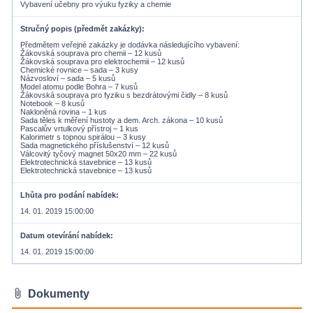
Vybavení učebny pro výuku fyziky a chemie
Stručný popis (předmět zakázky)
Předmětem veřejné zakázky je dodávka následujícího vybavení:
Žákovská souprava pro chemii – 12 kusů
Žákovská souprava pro elektrochemii – 12 kusů
Chemické rovnice – sada – 3 kusy
Názvosloví – sada – 5 kusů
Model atomu podle Bohra – 7 kusů
Žákovská souprava pro fyziku s bezdrátovými čidly – 8 kusů
Notebook – 8 kusů
Nakloněná rovina – 1 kus
Sada těles k měření hustoty a dem. Arch. zákona – 10 kusů
Pascalův vrtulkový přístroj – 1 kus
Kalorimetr s topnou spirálou – 3 kusy
Sada magnetického příslušenství – 12 kusů
Válcovitý tyčový magnet 50x20 mm – 22 kusů
Elektrotechnická stavebnice – 13 kusů
Lhůta pro podání nabídek
14. 01. 2019 15:00:00
Datum otevírání nabídek
14. 01. 2019 15:00:00
attach_file
Dokumenty