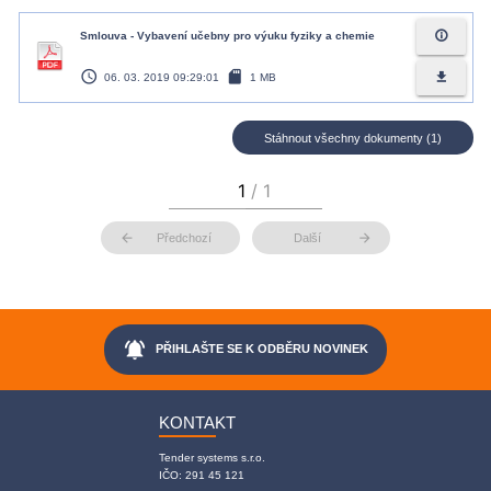
info_outline
Smlouva - Vybavení učebny pro výuku fyziky a chemie
access_time
sd_card
file_download
06. 03. 2019 09:29:01
1 MB
Stáhnout všechny dokumenty (1)
arrow_back
arrow_forward
Předchozí
Další
notifications_active
PŘIHLAŠTE SE K ODBĚRU NOVINEK
KONTAKT
Tender systems s.r.o.
IČO: 291 45 121