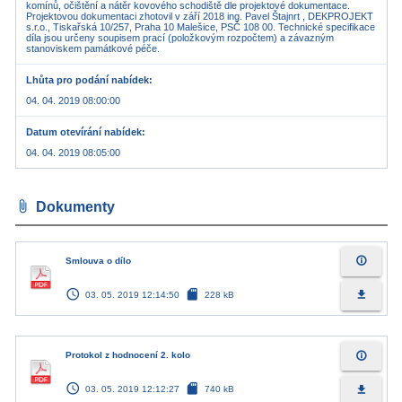
komínů, očištění a nátěr kovového schodiště dle projektové dokumentace.
Projektovou dokumentaci zhotovil v září 2018 ing. Pavel Štajnrt , DEKPROJEKT
s.r.o., Tiskařská 10/257, Praha 10 Malešice, PSČ 108 00. Technické specifikace
díla jsou určeny soupisem prací (položkovým rozpočtem) a závazným
stanoviskem památkové péče.
Lhůta pro podání nabídek
04. 04. 2019 08:00:00
Datum otevírání nabídek
04. 04. 2019 08:05:00
attach_file
Dokumenty
info_outline
Smlouva o dílo
access_time
sd_card
file_download
03. 05. 2019 12:14:50
228 kB
info_outline
Protokol z hodnocení 2. kolo
access_time
sd_card
file_download
03. 05. 2019 12:12:27
740 kB