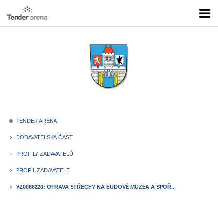
TENDER ARENA
fiber_manual_record
DODAVATELSKÁ ČÁST
keyboard_arrow_right
PROFILY ZADAVATELŮ
keyboard_arrow_right
PROFIL ZADAVATELE
keyboard_arrow_right
VZ0066220: OPRAVA STŘECHY NA BUDOVĚ MUZEA A SPOŘ...
keyboard_arrow_right