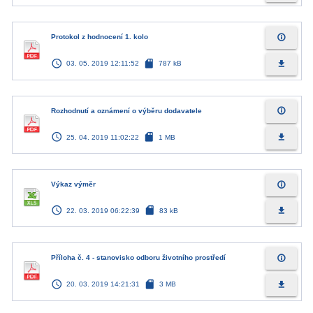
info_outline
Protokol z hodnocení 1. kolo
access_time
sd_card
file_download
03. 05. 2019 12:11:52
787 kB
info_outline
Rozhodnutí a oznámení o výběru dodavatele
access_time
sd_card
file_download
25. 04. 2019 11:02:22
1 MB
info_outline
Výkaz výměr
access_time
sd_card
file_download
22. 03. 2019 06:22:39
83 kB
info_outline
Příloha č. 4 - stanovisko odboru životního prostředí
access_time
sd_card
file_download
20. 03. 2019 14:21:31
3 MB