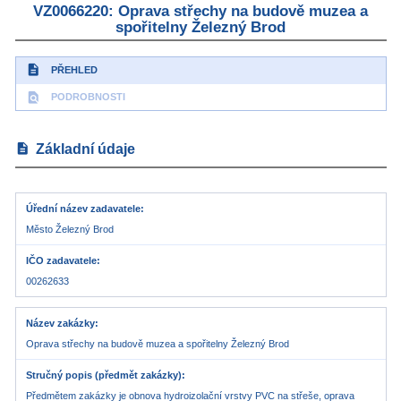
VZ0066220: Oprava střechy na budově muzea a
spořitelny Železný Brod
description
PŘEHLED
find_in_page
PODROBNOSTI
description
Základní údaje
Úřední název zadavatele
Město Železný Brod
IČO zadavatele
00262633
Název zakázky
Oprava střechy na budově muzea a spořitelny Železný Brod
Stručný popis (předmět zakázky)
Předmětem zakázky je obnova hydroizolační vrstvy PVC na střeše, oprava