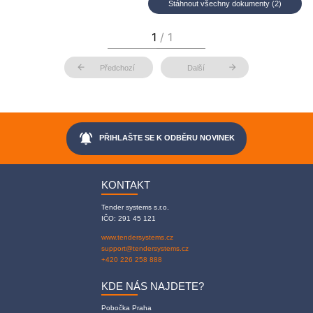
Stáhnout všechny dokumenty (2)
arrow_back
arrow_forward
Předchozí
Další
notifications_active
PŘIHLAŠTE SE K ODBĚRU NOVINEK
KONTAKT
Tender systems s.r.o.
IČO: 291 45 121
www.tendersystems.cz
support@tendersystems.cz
+420 226 258 888
KDE NÁS NAJDETE?
Pobočka Praha