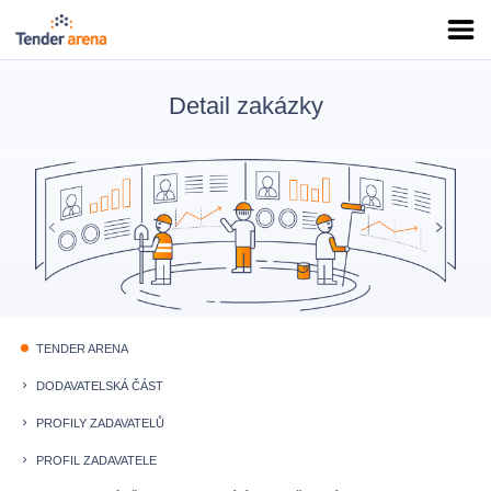
Detail zakázky
TENDER ARENA
fiber_manual_record
DODAVATELSKÁ ČÁST
keyboard_arrow_right
PROFILY ZADAVATELŮ
keyboard_arrow_right
PROFIL ZADAVATELE
keyboard_arrow_right