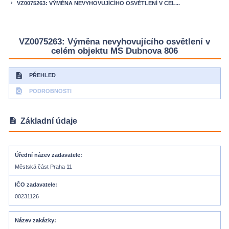
VZ0075263: VÝMĚNA NEVYHOVUJÍCÍHO OSVĚTLENÍ V CEL...
keyboard_arrow_right
VZ0075263: Výměna nevyhovujícího osvětlení v
celém objektu MS Dubnova 806
description
PŘEHLED
find_in_page
PODROBNOSTI
description
Základní údaje
Úřední název zadavatele
Městská část Praha 11
IČO zadavatele
00231126
Název zakázky