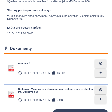
Výměna nevyhovujícího osvětlení v celém objektu MS Dubnova 806
Stručný popis (předmět zakázky)
VZMR jmenovité akce na výměnu nevyhovujícího osvětlení v celém objektu MS
Dubnova 806
Lhůta pro podání nabídek
15. 04. 2019 10:00:00
attach_file
Dokumenty
info_outline
Dodatek č.1
access_time
sd_card
file_download
03. 02. 2020 12:53:55
168 kB
Smlouva - Výměna nevyhovujícího osvětlení v celém objektu
info_outline
MS Dubnova 806
access_time
sd_card
file_download
06. 09. 2019 07:13:35
2 MB