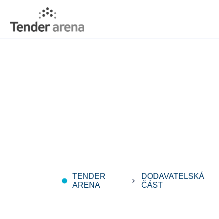
TENDER
DODAVATELSKÁ
fiber_manual_record
keyboard_arrow_right
ARENA
ČÁST