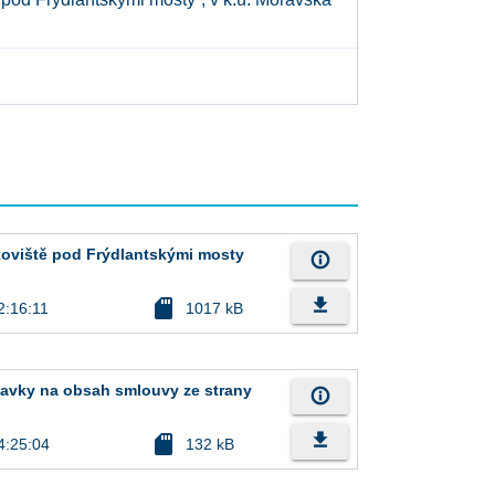
rkoviště pod Frýdlantskými mosty
info_outline
file_download
sd_card
2:16:11
1017 kB
adavky na obsah smlouvy ze strany
info_outline
file_download
sd_card
4:25:04
132 kB