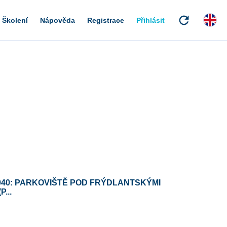
refresh
Školení
Nápověda
Registrace
Přihlásit
040: PARKOVIŠTĚ POD FRÝDLANTSKÝMI
...