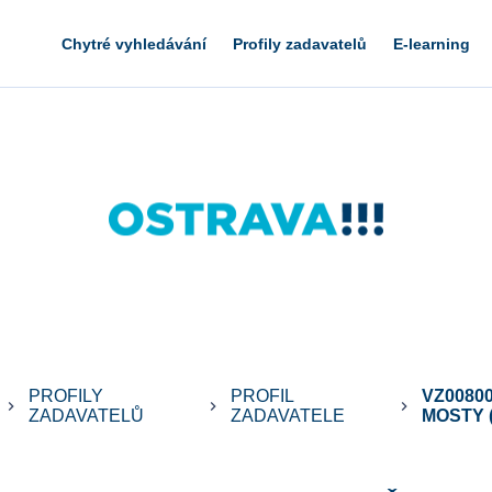
Chytré vyhledávání
Profily zadavatelů
E-learning
PROFILY
PROFIL
VZ0080
keyboard_arrow_right
keyboard_arrow_right
keyboard_arrow_right
ZADAVATELŮ
ZADAVATELE
MOSTY (P