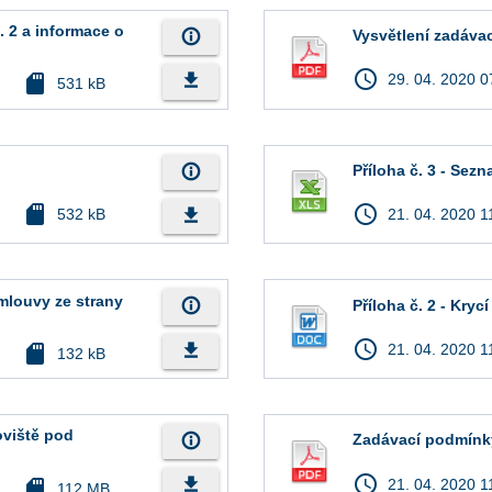
 2 a informace o
info_outline
Vysvětlení zadáva
access_time
file_download
sd_card
29. 04. 2020 0
531 kB
info_outline
Příloha č. 3 - Sez
sd_card
access_time
file_download
532 kB
21. 04. 2020 1
mlouvy ze strany
info_outline
Příloha č. 2 - Krycí
access_time
file_download
sd_card
21. 04. 2020 1
132 kB
oviště pod
info_outline
Zadávací podmínky
access_time
file_download
sd_card
21. 04. 2020 1
112 MB