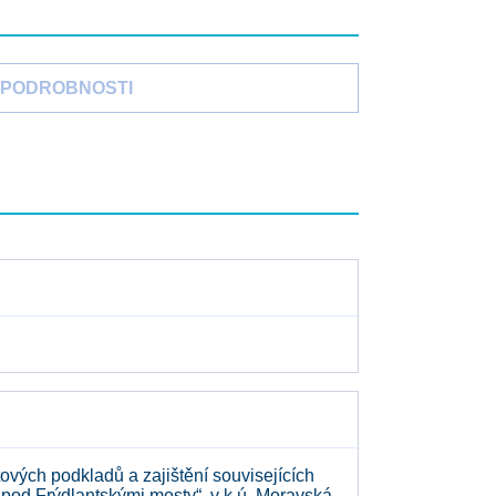
PODROBNOSTI
ových podkladů a zajištění souvisejících
ě pod Frýdlantskými mosty“, v k.ú. Moravská