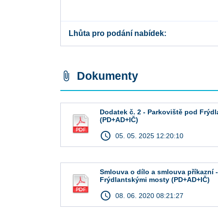
Lhůta pro podání nabídek
Dokumenty
attach_file
Dodatek č. 2 - Parkoviště pod Frýd
(PD+AD+IČ)
access_time
05. 05. 2025 12:20:10
Smlouva o dílo a smlouva příkazní 
Frýdlantskými mosty (PD+AD+IČ)
access_time
08. 06. 2020 08:21:27