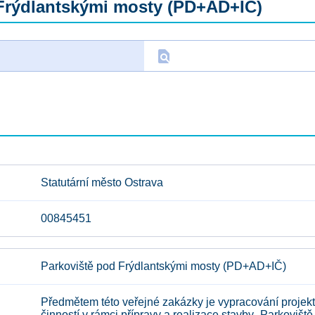
Frýdlantskými mosty (PD+AD+IČ)
find_in_page
D
Statutární město Ostrava
00845451
Parkoviště pod Frýdlantskými mosty (PD+AD+IČ)
Předmětem této veřejné zakázky je vypracování projekt
činností v rámci přípravy a realizace stavby „Parkovišt