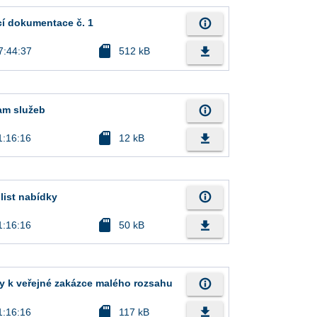
info_outline
cí dokumentace č. 1
sd_card
file_download
7:44:37
512 kB
info_outline
nam služeb
sd_card
file_download
1:16:16
12 kB
info_outline
 list nabídky
sd_card
file_download
1:16:16
50 kB
info_outline
 k veřejné zakázce malého rozsahu
sd_card
file_download
1:16:16
117 kB