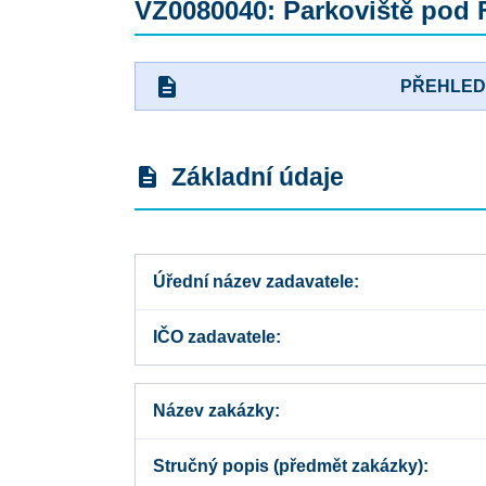
VZ0080040: Parkoviště pod 
description
PŘEHLE
Základní údaje
description
Úřední název zadavatele
IČO zadavatele
Název zakázky
Stručný popis (předmět zakázky)