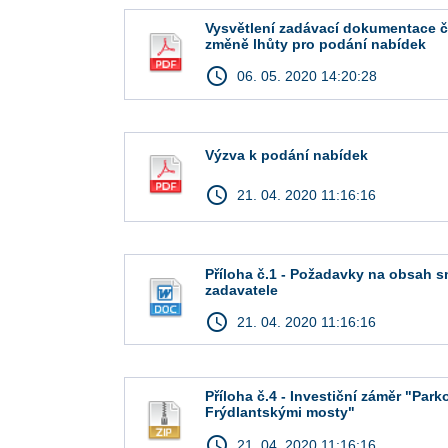
Vysvětlení zadávací dokumentace č.
změně lhůty pro podání nabídek
access_time
06. 05. 2020 14:20:28
Výzva k podání nabídek
access_time
21. 04. 2020 11:16:16
Příloha č.1 - Požadavky na obsah s
zadavatele
access_time
21. 04. 2020 11:16:16
Příloha č.4 - Investiční záměr "Park
Frýdlantskými mosty"
access_time
21. 04. 2020 11:16:16