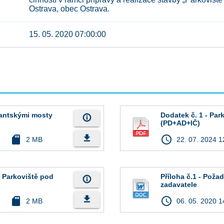
Ostrava, obec Ostrava.
15. 05. 2020 07:00:00
lantskými mosty
Dodatek č. 1 - Pa
info_outline
(PD+AD+IČ)
file_download
sd_card
access_time
2 MB
22. 07. 2024 1
- Parkoviště pod
Příloha č.1 - Pož
info_outline
zadavatele
file_download
sd_card
access_time
2 MB
06. 05. 2020 1