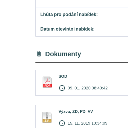
Lhůta pro podání nabídek
Datum otevírání nabídek
Dokumenty
attach_file
SOD
access_time
09. 01. 2020 08:49:42
Výzva, ZD, PD, VV
access_time
15. 11. 2019 10:34:09