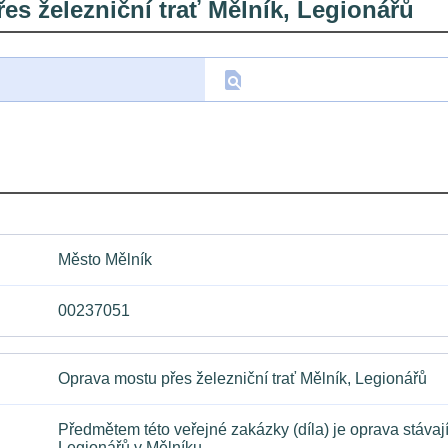
s železniční trať Mělník, Legionářů
find_in_page
D
Město Mělník
00237051
Oprava mostu přes železniční trať Mělník, Legionářů
Předmětem této veřejné zakázky (díla) je oprava stávaj
Legionářů v Mělníku.