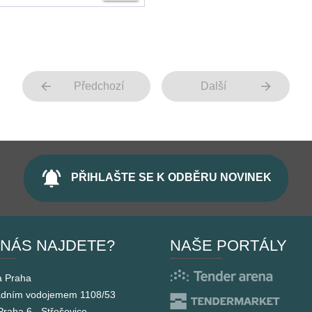
arrow_back
arrow_forward
Předchozí
Další
notifications_active
PŘIHLAŠTE SE K ODBĚRU NOVINEK
 NÁS NAJDETE?
NAŠE PORTÁLY
a Praha
adním vodojemem 1108/53
Praha 6 - Střešovice