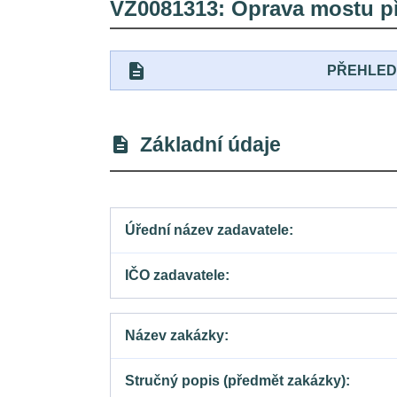
VZ0081313: Oprava mostu pře
description
PŘEHLE
Základní údaje
description
Úřední název zadavatele
IČO zadavatele
Název zakázky
Stručný popis (předmět zakázky)