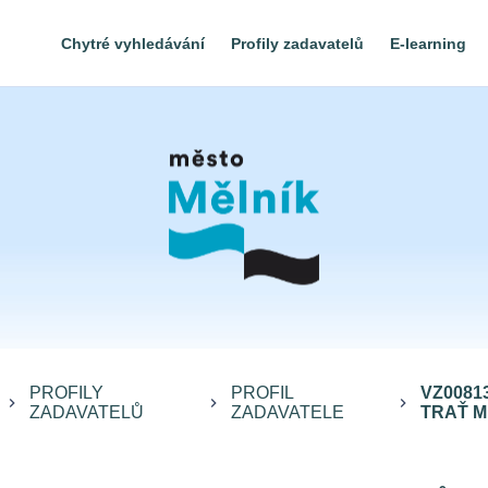
Chytré vyhledávání
Profily zadavatelů
E-learning
PROFILY
PROFIL
VZ0081
keyboard_arrow_right
keyboard_arrow_right
keyboard_arrow_right
ZADAVATELŮ
ZADAVATELE
TRAŤ MĚ