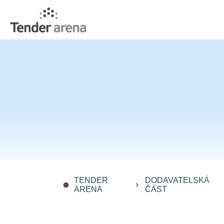
TENDER
DODAVATELSKÁ
fiber_manual_record
keyboard_arrow_right
ARENA
ČÁST