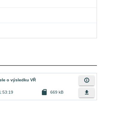
info_outline
ele o výsledku VŘ
sd_card
file_download
1:53:19
669 kB