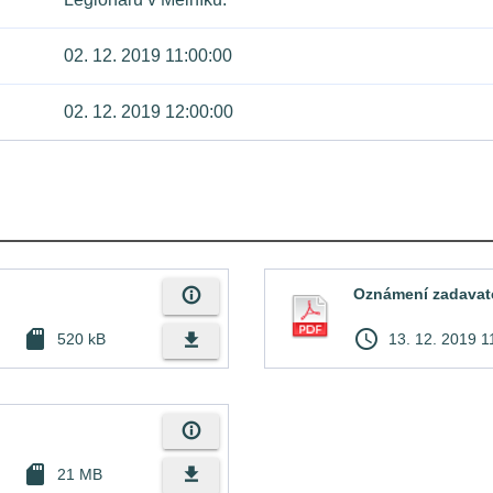
02. 12. 2019 11:00:00
02. 12. 2019 12:00:00
info_outline
Oznámení zadavat
sd_card
access_time
file_download
520 kB
13. 12. 2019 1
info_outline
sd_card
file_download
21 MB