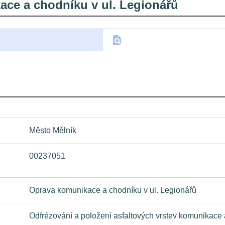
ce a chodníku v ul. Legionářů
find_in_page
D
Město Mělník
00237051
Oprava komunikace a chodníku v ul. Legionářů
Odfrézování a položení asfaltových vrstev komunikace 