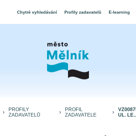
Chytré vyhledávání
Profily zadavatelů
E-learning
PROFILY
PROFIL
VZ0087
keyboard_arrow_right
keyboard_arrow_right
keyboard_arrow_right
ZADAVATELŮ
ZADAVATELE
UL. LE..