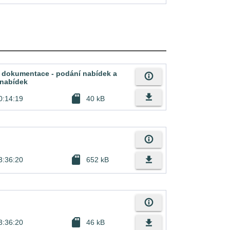
 dokumentace - podání nabídek a
info_outline
 nabídek
file_download
sd_card
0:14:19
40 kB
info_outline
sd_card
file_download
3:36:20
652 kB
info_outline
sd_card
file_download
3:36:20
46 kB