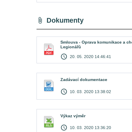
Dokumenty
attach_file
Smlouva - Oprava komunikace a cho
Legionářů
access_time
20. 05. 2020 14:46:41
Zadávací dokumentace
access_time
10. 03. 2020 13:38:02
Výkaz výměr
access_time
10. 03. 2020 13:36:20