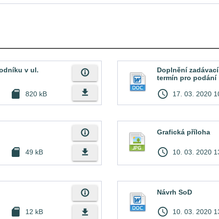
dníku v ul.
Doplnění zadávací
info_outline
termín pro podání
file_download
sd_card
access_time
820 kB
17. 03. 2020 1
info_outline
Grafická příloha
sd_card
access_time
file_download
49 kB
10. 03. 2020 1
info_outline
Návrh SoD
sd_card
access_time
file_download
12 kB
10. 03. 2020 1