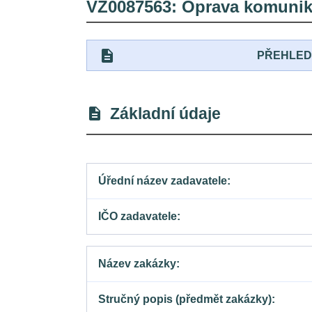
VZ0087563: Oprava komunika
description
PŘEHLE
Základní údaje
description
Úřední název zadavatele
IČO zadavatele
Název zakázky
Stručný popis (předmět zakázky)