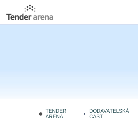
TENDER
DODAVATELSKÁ
fiber_manual_record
keyboard_arrow_right
ARENA
ČÁST