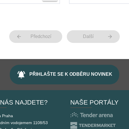
arrow_back
arrow_forward
Předchozí
Další
notifications_active
PŘIHLAŠTE SE K ODBĚRU NOVINEK
 NÁS NAJDETE?
NAŠE PORTÁLY
a Praha
adním vodojemem 1108/53