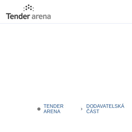
TENDER
DODAVATELSKÁ
fiber_manual_record
keyboard_arrow_right
ARENA
ČÁST