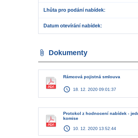
Lhůta pro podání nabídek
Datum otevírání nabídek
Dokumenty
attach_file
Rámcová pojistná smlouva
access_time
18. 12. 2020 09:01:37
Protokol z hodnocení nabídek - jed
komise
access_time
10. 12. 2020 13:52:44