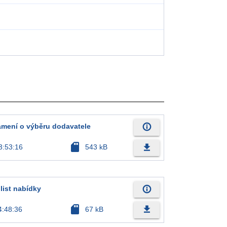
info_outline
mení o výběru dodavatele
sd_card
file_download
3:53:16
543 kB
info_outline
 list nabídky
sd_card
file_download
4:48:36
67 kB