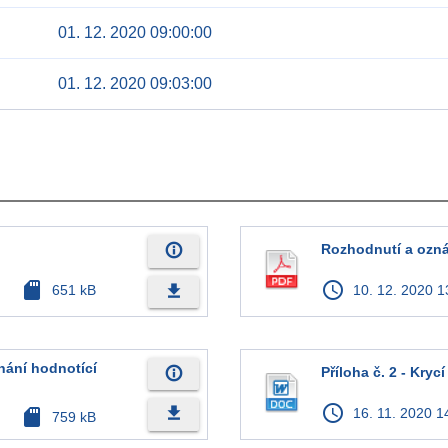
01. 12. 2020 09:00:00
01. 12. 2020 09:03:00
info_outline
Rozhodnutí a ozná
sd_card
access_time
file_download
651 kB
10. 12. 2020 1
nání hodnotící
info_outline
Příloha č. 2 - Krycí
access_time
file_download
sd_card
16. 11. 2020 1
759 kB