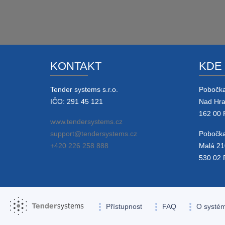
KONTAKT
KDE
Tender systems s.r.o.
Pobočk
IČO: 291 45 121
Nad Hr
162 00 
www.tendersystems.cz
support@tendersystems.cz
Pobočka
+420 226 258 888
Malá 21
530 02 
more_vert
more_vert
more_vert
Přístupnost
FAQ
O systé