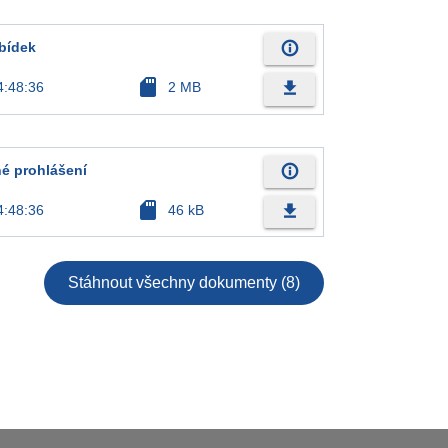
info_outline
bídek
sd_card
file_download
4:48:36
2 MB
info_outline
tné prohlášení
sd_card
file_download
4:48:36
46 kB
Stáhnout všechny dokumenty (8)