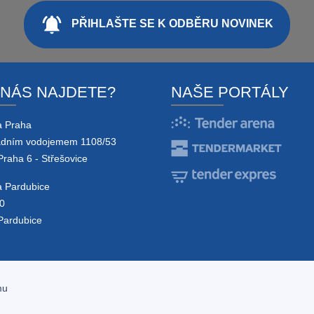
notifications_active
PŘIHLAŠTE SE K ODBĚRU NOVINEK
 NÁS NAJDETE?
NAŠE PORTÁLY
a Praha
adním vodojemem 1108/53
Praha 6 - Střešovice
 Pardubice
0
Pardubice
mu