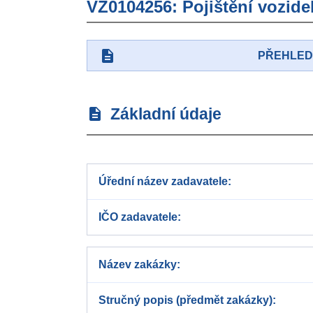
VZ0104256: Pojištění vozide
description
PŘEHLE
Základní údaje
description
Úřední název zadavatele
IČO zadavatele
Název zakázky
Stručný popis (předmět zakázky)