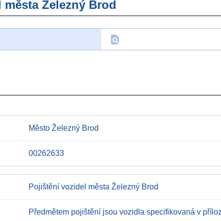
l města Železný Brod
find_in_page
D
Město Železný Brod
00262633
Pojištění vozidel města Železný Brod
Předmětem pojištění jsou vozidla specifikovaná v přílo