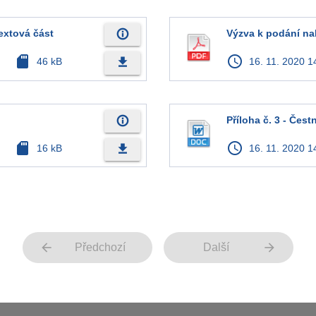
info_outline
textová část
Výzva k podání na
sd_card
access_time
file_download
46 kB
16. 11. 2020 1
info_outline
Příloha č. 3 - Čes
sd_card
access_time
file_download
16 kB
16. 11. 2020 1
arrow_back
arrow_forward
Předchozí
Další