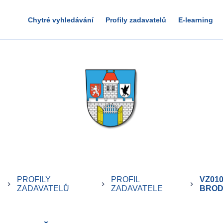
Chytré vyhledávání
Profily zadavatelů
E-learning
PROFILY
PROFIL
VZ010
keyboard_arrow_right
keyboard_arrow_right
keyboard_arrow_right
ZADAVATELŮ
ZADAVATELE
BRO