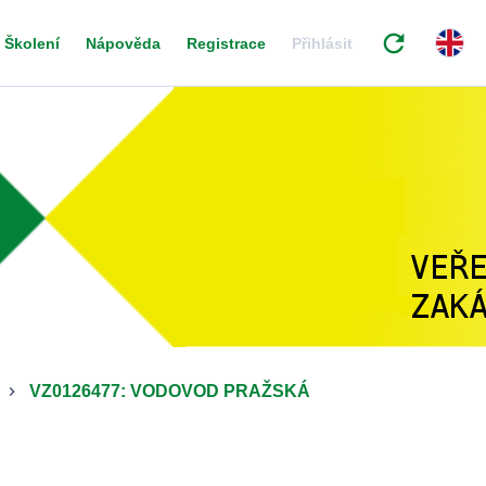
refresh
Školení
Nápověda
Registrace
Přihlásit
VZ0126477: VODOVOD PRAŽSKÁ
keyboard_arrow_right