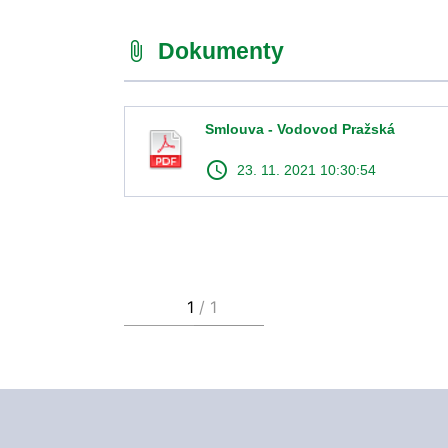
Dokumenty
attach_file
Smlouva - Vodovod Pražská
access_time
23. 11. 2021 10:30:54