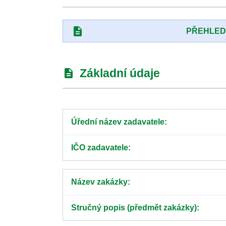
description
PŘEHLE
Základní údaje
description
Úřední název zadavatele
IČO zadavatele
Název zakázky
Stručný popis (předmět zakázky)