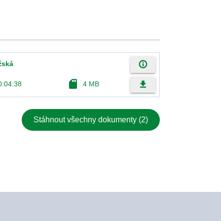
info_outline
žská
sd_card
file_download
0:04:38
4 MB
Stáhnout všechny dokumenty (2)