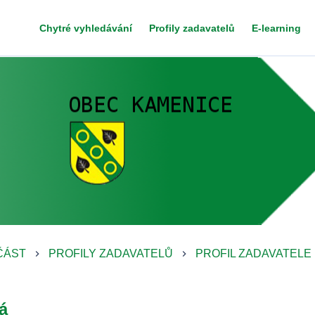
Chytré vyhledávání
Profily zadavatelů
E-learning
ČÁST
PROFILY ZADAVATELŮ
PROFIL ZADAVATELE
keyboard_arrow_right
keyboard_arrow_right
á