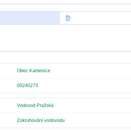
find_in_page
D
Obec Kamenice
00240273
Vodovod Pražská
Zokruhování vodovodu