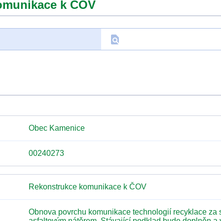
omunikace k ČOV
find_in_page
D
Obec Kamenice
00240273
Rekonstrukce komunikace k ČOV
Obnova povrchu komunikace technologií recyklace za 
asfaltovým nátěrem. Stávající podklad bude doplněn a 