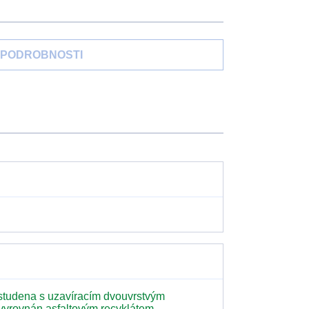
PODROBNOSTI
studena s uzavíracím dvouvrstvým
vyrovnán asfaltovým recyklátem.