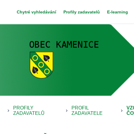
Chytré vyhledávání
Profily zadavatelů
E-learning
PROFILY
PROFIL
VZ
keyboard_arrow_right
keyboard_arrow_right
keyboard_arrow_right
ZADAVATELŮ
ZADAVATELE
ČO