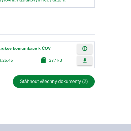
info_outline
trukce komunikace k ČOV
sd_card
file_download
3:25:45
277 kB
Stáhnout všechny dokumenty (2)