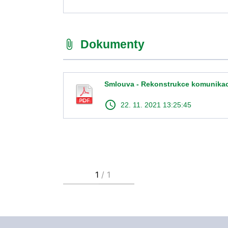
Dokumenty
attach_file
Smlouva - Rekonstrukce komunika
access_time
22. 11. 2021 13:25:45