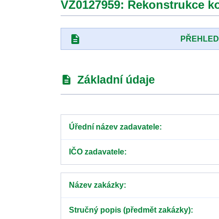
VZ0127959: Rekonstrukce k
description
PŘEHLE
Základní údaje
description
Úřední název zadavatele
IČO zadavatele
Název zakázky
Stručný popis (předmět zakázky)