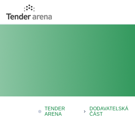
TENDER
DODAVATELSKÁ
fiber_manual_record
keyboard_arrow_right
ARENA
ČÁST