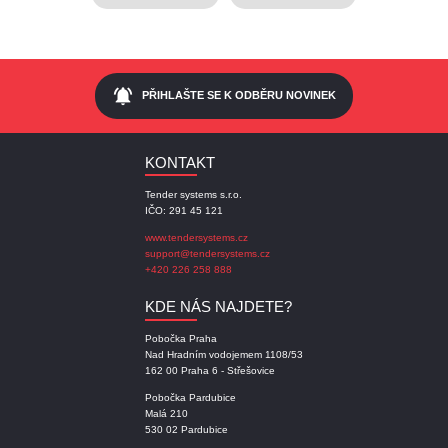
notifications_active
PŘIHLAŠTE SE K ODBĚRU NOVINEK
KONTAKT
Tender systems s.r.o.
IČO: 291 45 121
www.tendersystems.cz
support@tendersystems.cz
+420 226 258 888
KDE NÁS NAJDETE?
Pobočka Praha
Nad Hradním vodojemem 1108/53
162 00 Praha 6 - Střešovice
Pobočka Pardubice
Malá 210
530 02 Pardubice