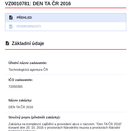
VZ0010781: DEN TA ČR 2016
description
PŘEHLED
find_in_page
PODROBNOSTI
description
Základní údaje
Úřední název zadavatele
Technologická agentura ČR
IČO zadavatele
72050365
Název zakázky
DEN TA ČR 2016
Stručný popis (předmět zakázky)
Zakázka na komplexní zajištění a provedení akce s názvem: “Den TA ČR 2016”
konané dne 20. 10. 2016 v prostorách Národního muzea a prostorách Národní