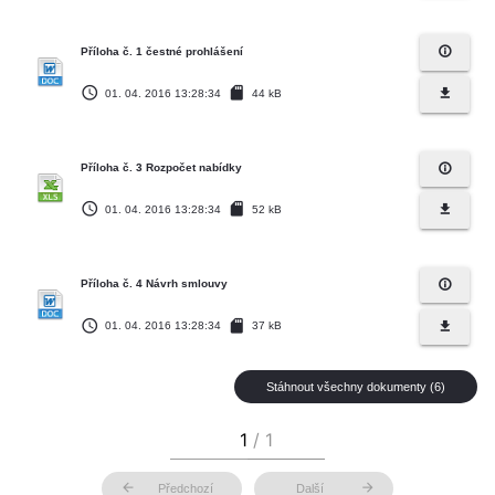
info_outline
Příloha č. 1 čestné prohlášení
access_time
sd_card
file_download
01. 04. 2016 13:28:34
44 kB
info_outline
Příloha č. 3 Rozpočet nabídky
access_time
sd_card
file_download
01. 04. 2016 13:28:34
52 kB
info_outline
Příloha č. 4 Návrh smlouvy
access_time
sd_card
file_download
01. 04. 2016 13:28:34
37 kB
Stáhnout všechny dokumenty (6)
arrow_back
arrow_forward
Předchozí
Další