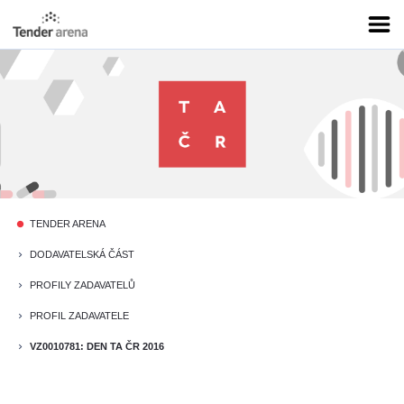
TENDER ARENA
fiber_manual_record
DODAVATELSKÁ ČÁST
keyboard_arrow_right
PROFILY ZADAVATELŮ
keyboard_arrow_right
PROFIL ZADAVATELE
keyboard_arrow_right
VZ0010781: DEN TA ČR 2016
keyboard_arrow_right