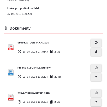
technické knihovny.
Lhůta pro podání nabídek
25. 04. 2016 11:00:00
attach_file
Dokumenty
info_outline
Smlouva - DEN TA ČR 2016
access_time
sd_card
file_download
10. 05. 2016 07:37:43
2 MB
info_outline
Příloha č. 2 Osnova nabídky
access_time
sd_card
file_download
01. 04. 2016 13:28:34
29 kB
info_outline
Výzva v poptávkovém řízení
access_time
sd_card
file_download
01. 04. 2016 13:28:34
2 MB