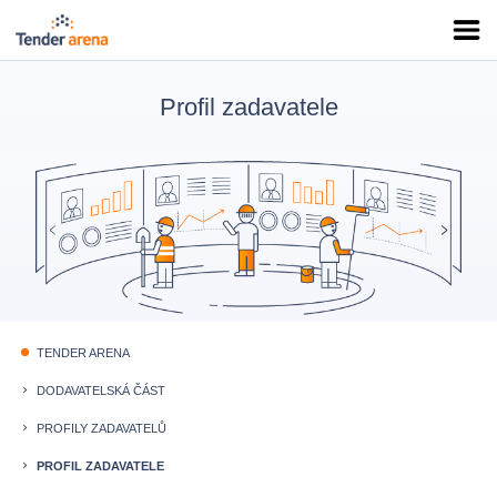
Profil zadavatele
TENDER ARENA
fiber_manual_record
DODAVATELSKÁ ČÁST
keyboard_arrow_right
PROFILY ZADAVATELŮ
keyboard_arrow_right
PROFIL ZADAVATELE
keyboard_arrow_right