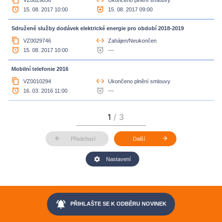
access_alarm
alarm_add
15. 08. 2017 10:00
15. 08. 2017 09:00
Sdružené služby dodávek elektrické energie pro období 2018-2019
content_copy
settings_ethernet
VZ0029746
Zahájen/Neukončen
access_alarm
alarm_add
15. 08. 2017 10:00
---
Mobilní telefonie 2016
content_copy
settings_ethernet
VZ0010294
Ukončeno plnění smlouvy
access_alarm
alarm_add
16. 03. 2016 11:00
---
arrow_back
arrow_forward
Předchozí
Další
settings
Nastavení
notifications_active
PŘIHLAŠTE SE K ODBĚRU NOVINEK