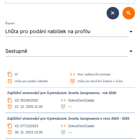
close
search
Řazení
content_copy
settings_ethernet
ID
Stav zadávacího postupu
access_alarm
alarm_add
Lhůta pro podání nabídek
Lhůta pro doručení žádosti o účast
Zajištění stravování pro Gymnázium Josefa Jungmanna - rok 2026
content_copy
settings_ethernet
VZ-35245/2025
Dokončen/Zadán
access_alarm
alarm_add
22. 12. 2025 11:00
---
Zajištění stravování pro Gymnázium Josefa Jungmanna v roce 2024 - 2025
content_copy
settings_ethernet
VZ-37713/2023
Dokončen/Zadán
access_alarm
alarm_add
30. 11. 2023 12:00
---