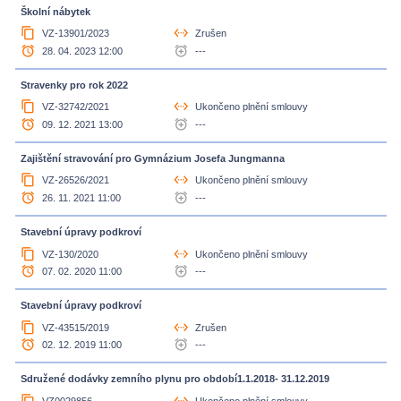
Školní nábytek
content_copy
settings_ethernet
VZ-13901/2023
Zrušen
access_alarm
alarm_add
28. 04. 2023 12:00
---
Stravenky pro rok 2022
content_copy
settings_ethernet
VZ-32742/2021
Ukončeno plnění smlouvy
access_alarm
alarm_add
09. 12. 2021 13:00
---
Zajištění stravování pro Gymnázium Josefa Jungmanna
content_copy
settings_ethernet
VZ-26526/2021
Ukončeno plnění smlouvy
access_alarm
alarm_add
26. 11. 2021 11:00
---
Stavební úpravy podkroví
content_copy
settings_ethernet
VZ-130/2020
Ukončeno plnění smlouvy
access_alarm
alarm_add
07. 02. 2020 11:00
---
Stavební úpravy podkroví
content_copy
settings_ethernet
VZ-43515/2019
Zrušen
access_alarm
alarm_add
02. 12. 2019 11:00
---
Sdružené dodávky zemního plynu pro období1.1.2018- 31.12.2019
content_copy
settings_ethernet
VZ0029856
Ukončeno plnění smlouvy