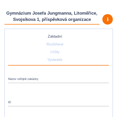
Gymnázium Josefa Jungmanna, Litoměřice,
priority_high
Svojsíkova 1, příspěvková organizace
Základní
Rozšířené
Lhůty
Výsledek
Název veřejné zakázky
ID