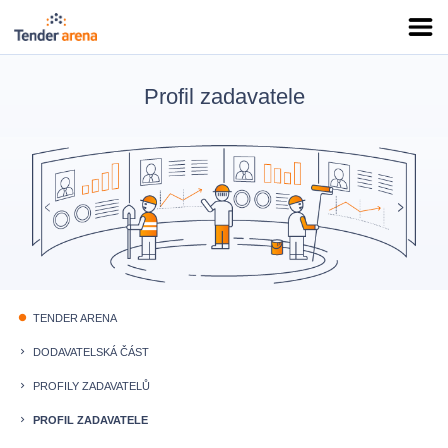
Profil zadavatele
TENDER ARENA
fiber_manual_record
DODAVATELSKÁ ČÁST
keyboard_arrow_right
PROFILY ZADAVATELŮ
keyboard_arrow_right
PROFIL ZADAVATELE
keyboard_arrow_right