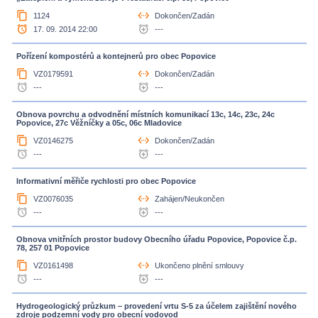
content_copy
settings_ethernet
1124
Dokončen/Zadán
access_alarm
alarm_add
17. 09. 2014 22:00
---
Pořízení kompostérů a kontejnerů pro obec Popovice
content_copy
settings_ethernet
VZ0179591
Dokončen/Zadán
access_alarm
alarm_add
---
---
Obnova povrchu a odvodnění místních komunikací 13c, 14c, 23c, 24c
Popovice, 27c Věžníčky a 05c, 06c Mladovice
content_copy
settings_ethernet
VZ0146275
Dokončen/Zadán
access_alarm
alarm_add
---
---
Informativní měřiče rychlosti pro obec Popovice
content_copy
settings_ethernet
VZ0076035
Zahájen/Neukončen
access_alarm
alarm_add
---
---
Obnova vnitřních prostor budovy Obecního úřadu Popovice, Popovice č.p.
78, 257 01 Popovice
content_copy
settings_ethernet
VZ0161498
Ukončeno plnění smlouvy
access_alarm
alarm_add
---
---
Hydrogeologický průzkum – provedení vrtu S-5 za účelem zajištění nového
zdroje podzemní vody pro obecní vodovod