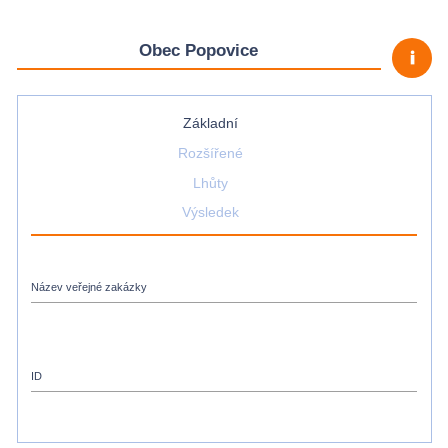
Obec Popovice
priority_high
Základní
Rozšířené
Lhůty
Výsledek
Název veřejné zakázky
ID