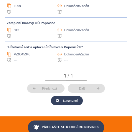
content_copy
settings_ethernet
1099
Dokončen/Zadán
access_alarm
alarm_add
---
---
Zateplení budovy OÚ Popovice
content_copy
settings_ethernet
913
Dokončen/Zadán
access_alarm
alarm_add
---
---
"Hřbitovní zeď a oplocení hřbitova v Popovicích"
content_copy
settings_ethernet
VZ0045343
Dokončen/Zadán
access_alarm
alarm_add
---
---
arrow_back
arrow_forward
Předchozí
Další
settings
Nastavení
notifications_active
PŘIHLAŠTE SE K ODBĚRU NOVINEK