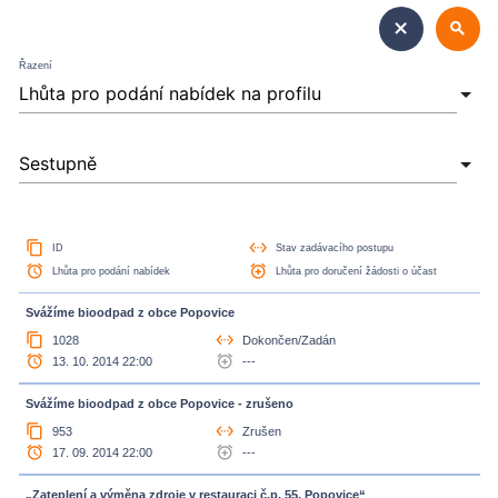
close
search
Řazení
content_copy
settings_ethernet
ID
Stav zadávacího postupu
access_alarm
alarm_add
Lhůta pro podání nabídek
Lhůta pro doručení žádosti o účast
Svážíme bioodpad z obce Popovice
content_copy
settings_ethernet
1028
Dokončen/Zadán
access_alarm
alarm_add
13. 10. 2014 22:00
---
Svážíme bioodpad z obce Popovice - zrušeno
content_copy
settings_ethernet
953
Zrušen
access_alarm
alarm_add
17. 09. 2014 22:00
---
„Zateplení a výměna zdroje v restauraci č.p. 55, Popovice“