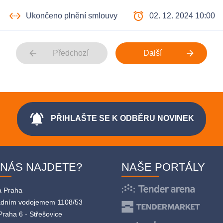
settings_ethernet
access_alarm
Ukončeno plnění smlouvy
02. 12. 2024 10:00
arrow_back
arrow_forward
Předchozí
Další
notifications_active
PŘIHLAŠTE SE K ODBĚRU NOVINEK
 NÁS NAJDETE?
NAŠE PORTÁLY
a Praha
adním vodojemem 1108/53
Praha 6 - Střešovice