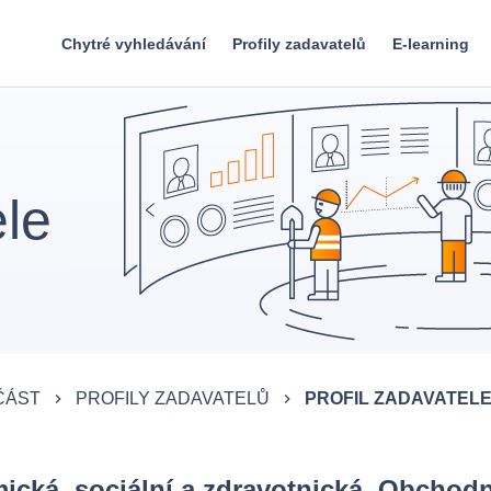
Chytré vyhledávání
Profily zadavatelů
E-learning
ele
ČÁST
PROFILY ZADAVATELŮ
PROFIL ZADAVATEL
keyboard_arrow_right
keyboard_arrow_right
cká, sociální a zdravotnická, Obchodn