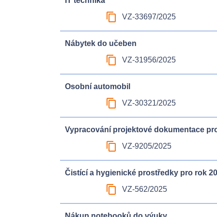
IT technika
content_copy
VZ-33697/2025
Nábytek do učeben
content_copy
VZ-31956/2025
Osobní automobil
content_copy
VZ-30321/2025
Vypracování projektové dokumentace p
content_copy
VZ-9205/2025
Čistící a hygienické prostředky pro rok 2
content_copy
VZ-562/2025
Nákup notebooků do výuky