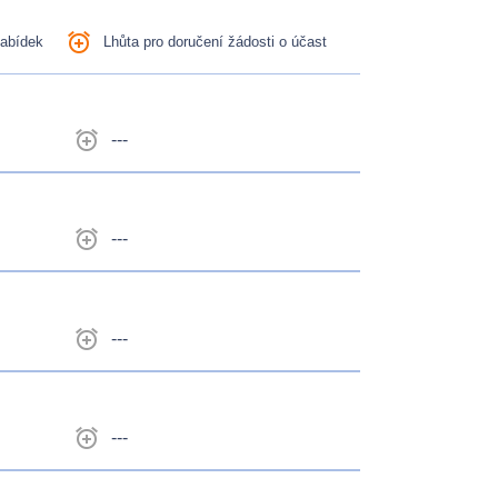
alarm_add
nabídek
Lhůta pro doručení žádosti o účast
alarm_add
---
alarm_add
---
alarm_add
---
alarm_add
---