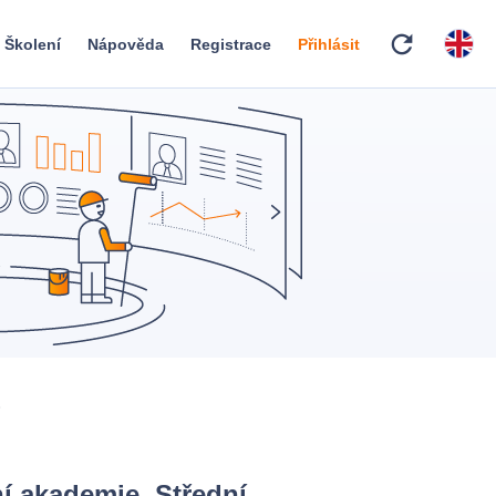
refresh
Školení
Nápověda
Registrace
Přihlásit
E
í akademie, Střední