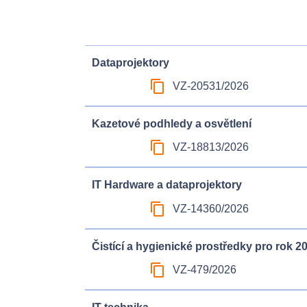
Dataprojektory
content_copy
VZ-20531/2026
Kazetové podhledy a osvětlení
content_copy
VZ-18813/2026
IT Hardware a dataprojektory
content_copy
VZ-14360/2026
Čistící a hygienické prostředky pro rok 2
content_copy
VZ-479/2026