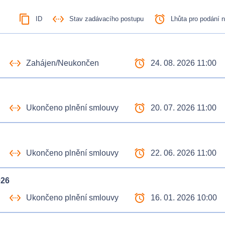
content_copy
settings_ethernet
access_alarm
ID
Stav zadávacího postupu
Lhůta pro podání 
settings_ethernet
access_alarm
Zahájen/Neukončen
24. 08. 2026 11:00
settings_ethernet
access_alarm
Ukončeno plnění smlouvy
20. 07. 2026 11:00
settings_ethernet
access_alarm
Ukončeno plnění smlouvy
22. 06. 2026 11:00
026
settings_ethernet
access_alarm
Ukončeno plnění smlouvy
16. 01. 2026 10:00