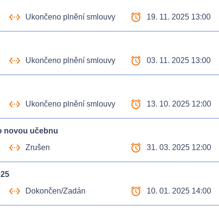
settings_ethernet
access_alarm
Ukončeno plnění smlouvy
19. 11. 2025 13:00
settings_ethernet
access_alarm
Ukončeno plnění smlouvy
03. 11. 2025 13:00
settings_ethernet
access_alarm
Ukončeno plnění smlouvy
13. 10. 2025 12:00
ro novou učebnu
settings_ethernet
access_alarm
Zrušen
31. 03. 2025 12:00
025
settings_ethernet
access_alarm
Dokončen/Zadán
10. 01. 2025 14:00