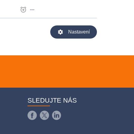
alarm_add
---
settings
Nastavení
SLEDUJTE NÁS